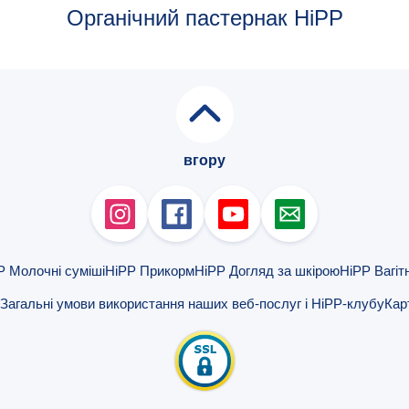
Органічний пастернак HiPP
вгору
P Молочні суміші
HiPP Прикорм
HiPP Догляд за шкірою
HiPP Вагіт
Загальні умови використання наших веб-послуг і HiPP-клубу
Кар