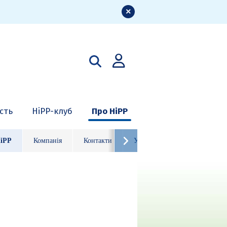
ість
HiPP-клуб
Про HiPP
HiPP
Компанія
Контакти
Ура, HiPP 125 років!