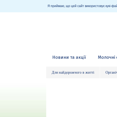
Я приймаю, що цей сайт використовує кукі-фай
Новини та акції
Молочні 
Для найдорожчого в житті
Органі