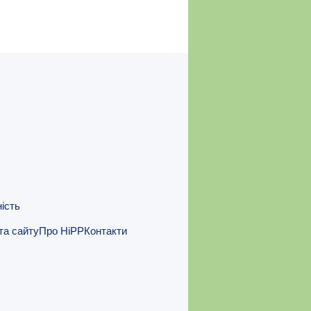
ність
та сайту
Про HiPP
Контакти