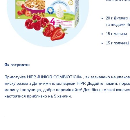
20 г Дитячих 
та ягодами H
15 г малини
15 г полуниці
Як готувати:
Приготуйте
HiPP JUNIOR COMBIOTIC®4
, як зазначено на упаковц
миску разом з Дитячими пластівцями HiPP. Додайте помиті, порі
малину і полуницю, добре перемішайте! Для більш м’якої консис
настоятися приблизно на 5 хвилин.