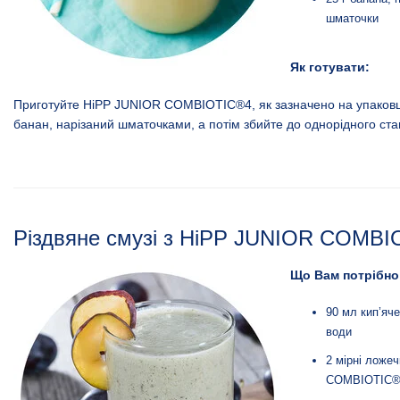
шматочки
Як готувати:
Приготуйте
HiPP JUNIOR COMBIOTIC®4
, як зазначено на упаковц
банан, нарізаний шматочками, а потім збийте до однорідного стан
Різдвяне смузі з HiPP JUNIOR COMB
Що Вам потрібно
90 мл кип’яч
води
2 мірні ложе
COMBIOTIC®