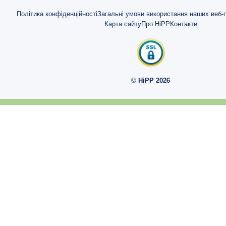
7 фактів про здоровий розвиток та сильні кістки
Політика конфіденційності
Загальні умови використання наших веб-п
Карта сайту
Про HiPP
Контакти
Отримуйте вітамін D 7 днів на тиждень
7 рецептів з HiPP JUNIOR COMBIOTIC® 4
Пробіотики та пребіотики для немовлят і дітей
©
HiPP 2026
Для чого потрібен пробіотик грудного молока в суміші HiPP Сombiot
Розвиток кишкової мікрофлори
Metafolin
Коров’яче молоко чи суміш?
Приготування молочної суміші
Молочна суміш в дорозі
Вікторина щодо годування з пляшечки