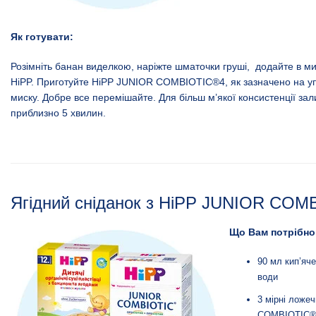
Як готувати:
Розімніть банан виделкою, наріжте шматочки груші, додайте в ми
HiPP. Приготуйте
HiPP JUNIOR COMBIOTIC®4
, як зазначено на у
миску. Добре все перемішайте. Для більш м’якої консистенції за
приблизно 5 хвилин.
Ягідний сніданок з HiPP JUNIOR CO
Що Вам потрібно
90 мл кип’яч
води
3 мірні ложе
COMBIOTIC®