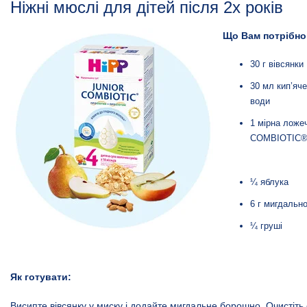
Ніжні мюслі для дітей після 2х років
Що Вам потрібно
30 г вівсянки
30 мл кип’яч
води
1 мірна ложе
COMBIOTIC®
¼ яблука
6 г мигдальн
¼ груші
Як готувати:
Висипте вівсянку у миску і додайте мигдальне борошно. Очистіть 