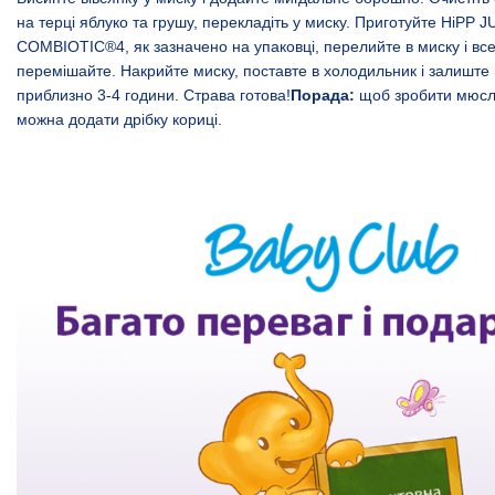
на терці яблуко та грушу, перекладіть у миску. Приготуйте
HiPP J
COMBIOTIC®4
, як зазначено на упаковці, перелийте в миску і вс
перемішайте. Накрийте миску, поставте в холодильник і залиште
приблизно 3-4 години. Страва готова!
Порада:
щоб зробити мюслі
можна додати
дрібку кориці.