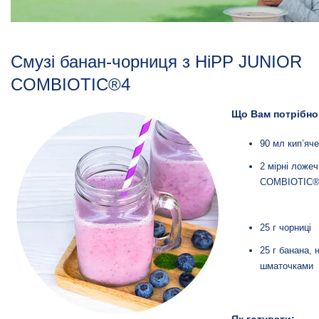
Смузі банан-чорниця з HiPP JUNIOR
COMBIOTIC®4
Що Вам потрібно
90 мл кип’яч
2 мірні ложе
COMBIOTIC®
25 г чорниці
25 г банана, 
шматочками
Я
к готувати: