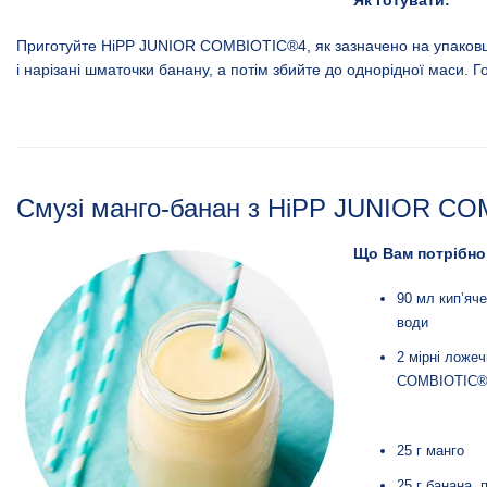
Приготуйте
HiPP JUNIOR COMBIOTIC®4
, як зазначено на упаков
і нарізані шматочки банану, а потім збийте до однорідної маси. Г
Смузі манго-банан з HiPP JUNIOR C
Що Вам потрібно
90 мл кип’яч
води
2 мірні ложе
COMBIOTIC®
25 г манго
25 г банана, 