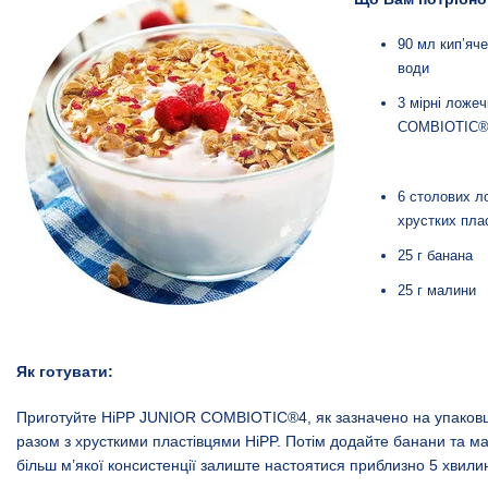
90 мл кип’яч
води
3 мірні ложе
COMBIOTIC®
6 столових л
хрустких пла
25 г банана
25 г малини
Як готувати:
Приготуйте
HiPP JUNIOR COMBIOTIC®4
, як зазначено на упаковц
разом з хрусткими пластівцями HiPP. Потім додайте банани та мал
більш м’якої консистенції залиште настоятися приблизно 5 хвили