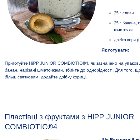
25 г сливи
25 г банана, 
шматочки
дрібка кориці
Як готувати:
Приготуйте
HiPP JUNIOR COMBIOTIC®4
, як зазначено на упаков
банан, нарізані шматочками, збийте до однорідності. Для того, щ
більш святковим, додайте дрібку кориці.
Пластівці з фруктами з HiPP JUNIOR
COMBIOTIC®4
Що Вам потрібно