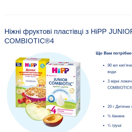
Ніжні фруктові пластівці з HiPP JUNIO
COMBIOTIC®4
Що Вам потрібно
90 мл кип’яч
води
3 мірні ложе
COMBIOTIC®
20 г Дитячих 
½ банана
¼ груші