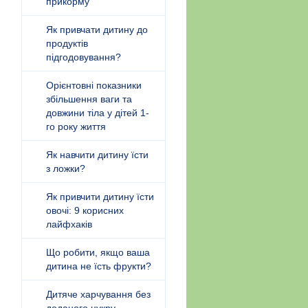
прикорму
Як привчати дитину до
продуктів
підгодовування?
Орієнтовні показники
збільшення ваги та
довжини тіла у дітей 1-
го року життя
Як навчити дитину їсти
з ложки?
Як привчити дитину їсти
овочі: 9 корисних
лайфхаків
Що робити, якщо ваша
дитина не їсть фрукти?
Дитяче харчування без