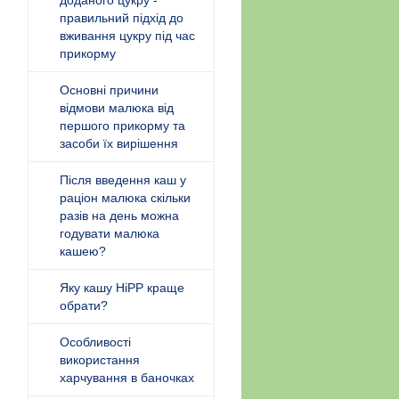
доданого цукру -
правильний підхід до
вживання цукру під час
прикорму
Основні причини
відмови малюка від
першого прикорму та
засоби їх вирішення
Після введення каш у
раціон малюка скільки
разів на день можна
годувати малюка
кашею?
Яку кашу HiPP краще
обрати?
Особливості
використання
харчування в баночках