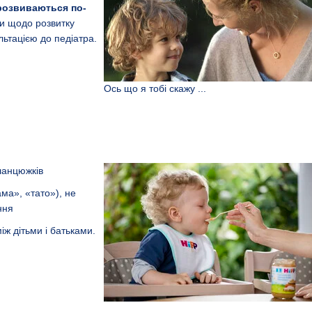
 розвиваються по-
и щодо розвитку
льтацією до педіатра.
Ось що я тобі скажу ...
ланцюжків
ма», «тато»), не
ння
іж дітьми і батьками.