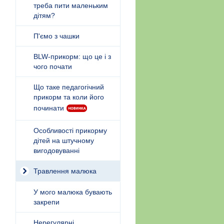
треба пити маленьким
дітям?
П'ємо з чашки
BLW-прикорм: що це і з
чого почати
Що таке педагогічний
прикорм та коли його
починати
Особливості прикорму
дітей на штучному
вигодовуванні
Травлення малюка
У мого малюка бувають
закрепи
Нерегулярні