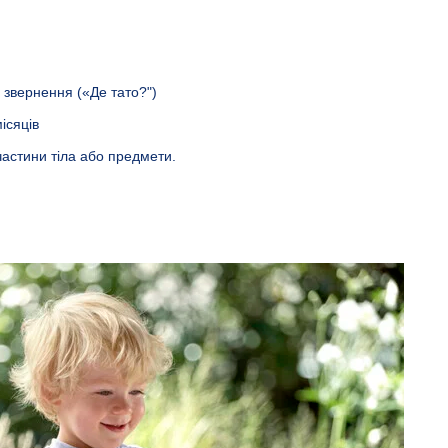
 звернення («Де тато?")
ісяців
астини тіла або предмети.