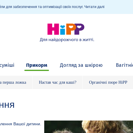
ли для забезпечення та оптимізації своїх послуг.
Читати далі
суміші
Прикорм
Догляд за шкірою
Вагітні
а перша ложка
Настав час для каші?
Органічні пюре HiPP
ння
влення Вашої дитини.