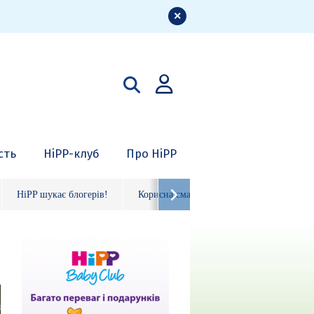
сть
HiPP-клуб
Про HiPP
HiPP шукає блогерів!
Корисна смакота
Органічні фрукто