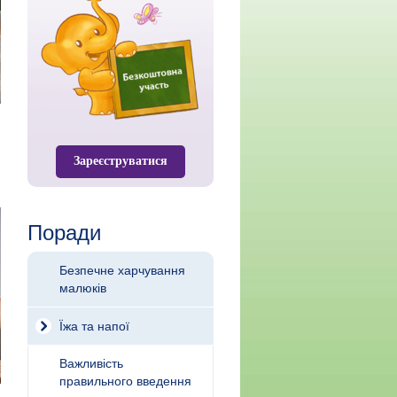
Зареєструватися
Поради
Безпечне харчування
малюків
Їжа та напої
Важливість
правильного введення