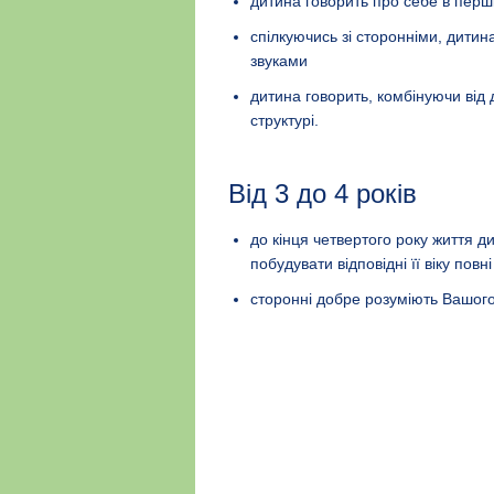
дитина говорить про себе в перші
спілкуючись зі сторонніми, дитин
звуками
дитина говорить, комбінуючи від 
структурі.
Від 3 до 4 років
до кінця четвертого року життя д
побудувати відповідні її віку повн
сторонні добре розуміють Вашог