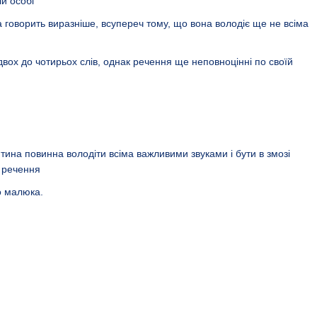
й особі
а говорить виразніше, всупереч тому, що вона володіє ще не всіма
двох до чотирьох слів, однак речення ще неповноцінні по своїй
итина повинна володіти всіма важливими звуками і бути в змозі
і речення
о малюка.