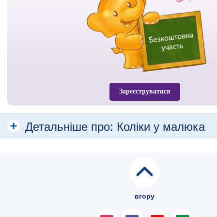
Зареєструватися
Детальніше про:
Коліки у малюка
Що таке кишкові коліки?
Як розпізнати, що дитина страждає на коліки?
Як боротися з дитячими коліками?
вгору
Масаж при коліках