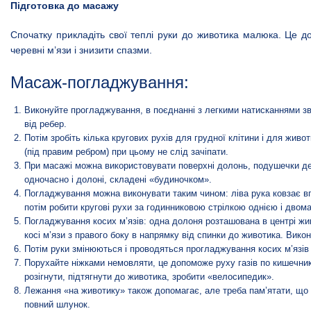
Підготовка до масажу
Спочатку прикладіть свої теплі руки до животика малюка. Це 
черевні м’язи і знизити спазми.
Масаж-погладжування:
Виконуйте прогладжування, в поєднанні з легкими натисканнями з
від ребер.
Потім зробіть кілька кругових рухів для грудної клітини і для живо
(під правим ребром) при цьому не слід зачіпати.
При масажі можна використовувати поверхні долонь, подушечки де
одночасно і долоні, складені «будиночком».
Погладжування можна виконувати таким чином: ліва рука ковзає вг
потім робити кругові рухи за годинниковою стрілкою однією і двом
Погладжування косих м’язів: одна долоня розташована в центрі жи
косі м’язи з правого боку в напрямку від спинки до животика. Викон
Потім руки змінюються і проводяться прогладжування косих м’язів з
Порухайте ніжками немовляти, це допоможе руху газів по кишечнику
розігнути, підтягнути до животика, зробити «велосипедик».
Лежання «на животику» також допомагає, але треба пам’ятати, що 
повний шлунок.