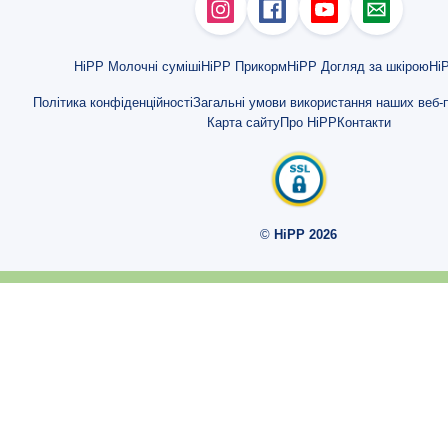
HiPP Молочні суміші
HiPP Прикорм
HiPP Догляд за шкірою
HiP
Політика конфіденційності
Загальні умови використання наших веб-п
Карта сайту
Про HiPP
Контакти
©
HiPP 2026