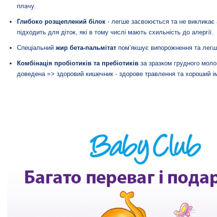
плачу.
Глибоко розщеплений білок
- легше засвоюється та не викликає 
підходить для діток, які в тому числі мають схильність до алергії.
Спеціальний
жир бета-пальмітат
пом’якшує випорожнення та легш
Комбінація пробіотиків та пребіотиків
за зразком грудного моло
доведена => здоровий кишечник - здорове травлення та хороший ім