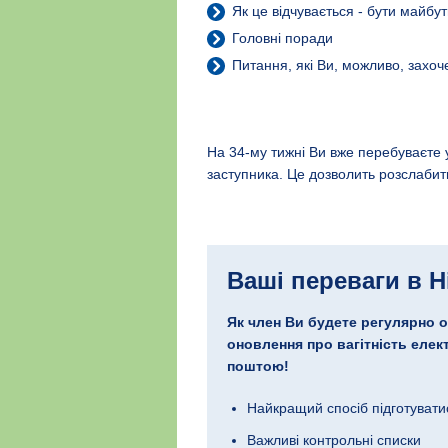
Як це відчувається - бути майбу
Головні поради
Питання, які Ви, можливо, захоч
На 34-му тижні Ви вже перебуваєте у
заступника. Це дозволить розслабит
Ваші переваги в H
Як член Ви будете регулярно 
оновлення про вагітність еле
поштою!
Найкращий спосіб підготувати
Важливі контрольні списки