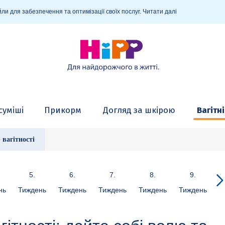
ли для забезпечення та оптимізації своїх послуг.
Читати далі
суміші
Прикорм
Догляд за шкірою
Вагітні
 вагітності
5.
6.
7.
8.
9.
нь
Тиждень
Тиждень
Тиждень
Тиждень
Тиждень
Т