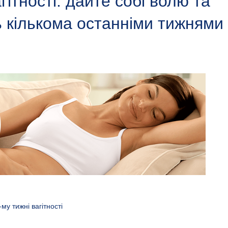
гітності: дайте собі волю та
 кількома останніми тижнями
му тижні вагітності