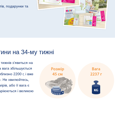
тів, подарунки та
тини на 34-му тижні
 тижнів з’явиться на
а вага збільшується
лизно 2200 г, і вже
я. Не хвилюйтесь,
рів, або її вага є
аріюються і великою