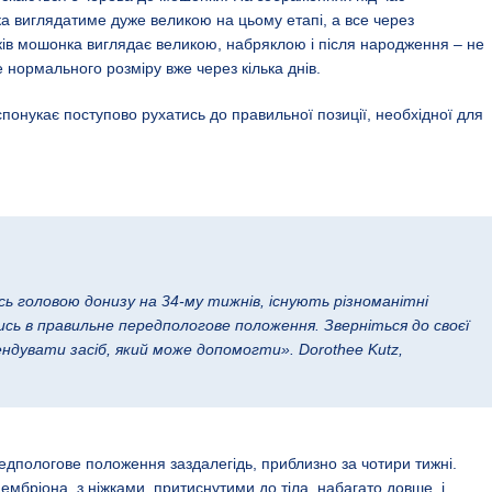
а виглядатиме дуже великою на цьому етапі, а все через
ків мошонка виглядає великою, набряклою і після народження – не
нормального розміру вже через кілька днів.
понукає поступово рухатись до правильної позиції, необхідної для
 головою донизу на 34-му тижнів, існують різноманітні
ись в правильне передпологове положення. Зверніться до своєї
ндувати засіб, який може допомогти». Dorothee Kutz,
дпологове положення заздалегідь, приблизно за чотири тижні.
ембріона, з ніжками, притиснутими до тіла, набагато довше, і