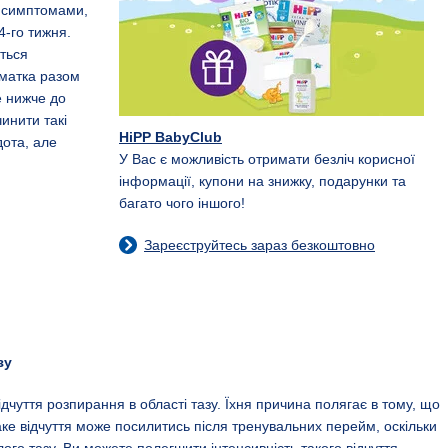
и симптомами,
4-го тижня.
ться
 матка разом
е нижче до
инити такі
HiPP BabyClub
дота, але
У Вас є можливість отримати безліч корисної
інформації, купони на знижку, подарунки та
багато чого іншого!
Зареєструйтесь зараз безкоштовно
зу
чуття розпирання в області тазу. Їхня причина полягає в тому, що
таке відчуття може посилитись після тренувальних перейм, оскільки