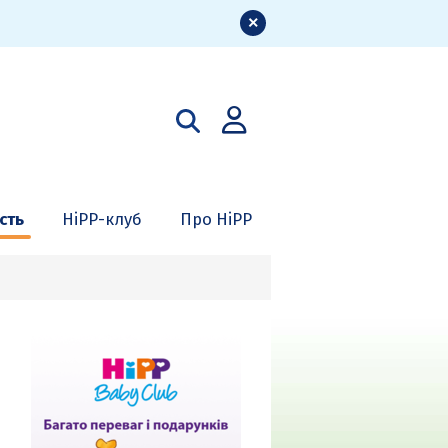
сть
HiPP-клуб
Про HiPP
10.
11.
12.
13.
14.
15.
иждень
Тиждень
Тиждень
Тиждень
Тиждень
Тиждень