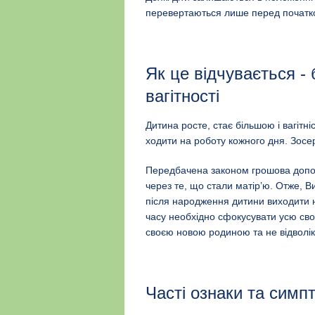
перевертаються лише перед початко
Як це відчувається -
вагітності
Дитина росте, стає більшою і вагітн
ходити на роботу кожного дня. Зосе
Передбачена законом грошова допом
через те, що стали матір’ю. Отже, В
після народження дитини виходити н
часу необхідно сфокусувати усю сво
своєю новою родиною та не відволі
Часті ознаки та симп