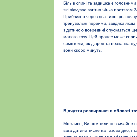
Біль в спині та задишка є головним
які відчуває вагітна жінка протягом 3
Приблизно через два тижні розпочну
тренувальні перейми, завдяки яким
з дитиною всередині опускається щ
малого тазу. Цей процес може сприч
симптоми, як діарея та незначна ну
вони скоро минуть.
Відчуття розпирання в області та
Можливо, Ви помітили незвичайне від
вага дитини тисне на тазове дно, і 