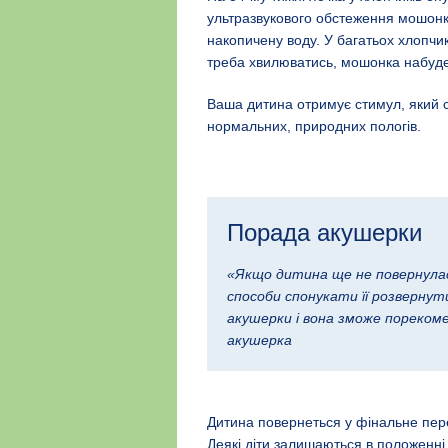
ультразвукового обстеження мошонк
накопичену воду. У багатьох хлопчи
треба хвилюватись, мошонка набуде 
Ваша дитина отримує стимул, який с
нормальних, природних пологів.
Порада акушерки
«Якщо дитина ще не повернулась
способи спонукати її розвернут
акушерки і вона зможе порекоме
акушерка
Дитина повернеться у фінальне пере
Деякі діти залишаються в положенні 