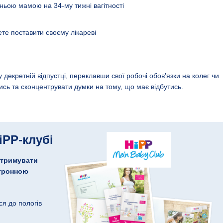
тньою мамою на 34-му тижні вагітності
ете поставити своєму лікареві
 декретній відпустці, переклавши свої робочі обов’язки на колег чи
ись та сконцентрувати думки на тому, що має відбутись.
iPP-клубі
отримувати
ктронною
ся до пологів