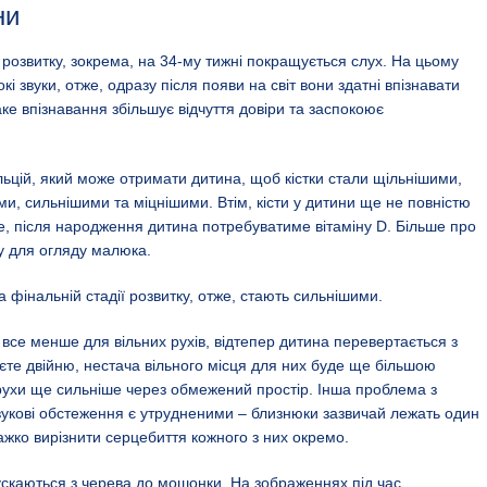
ни
ії розвитку, зокрема, на 34-му тижні покращується слух. На цьому
кі звуки, отже, одразу після появи на світ вони здатні впізнавати
аке впізнавання збільшує відчуття довіри та заспокоює
ьцій, який може отримати дитина, щоб кістки стали щільнішими,
и, сильнішими та міцнішими. Втім, кісти у дитини ще не повністю
е, після народження дитина потребуватиме вітаміну D. Більше про
ту для огляду малюка.
 фінальній стадії розвитку, отже, стають сильнішими.
 все менше для вільних рухів, відтепер дитина перевертається з
куєте двійню, нестача вільного місця для них буде ще більшою
 рухи ще сильніше через обмежений простір. Інша проблема з
вукові обстеження є утрудненими – близнюки зазвичай лежать один
важко вирізнити серцебиття кожного з них окремо.
пускаються з черева до мошонки. На зображеннях під час