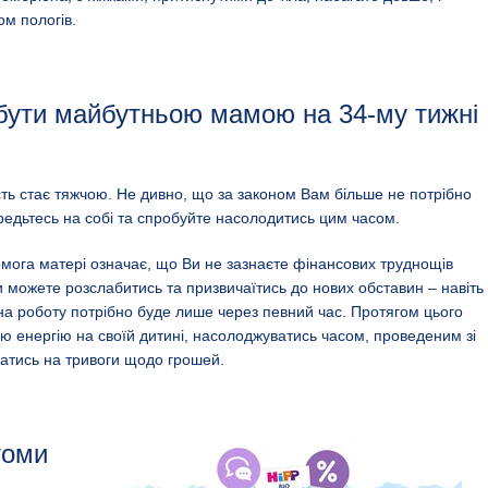
м пологів.
 бути майбутньою мамою на 34-му тижні
ість стає тяжчою. Не дивно, що за законом Вам більше не потрібно
редьтесь на собі та спробуйте насолодитись цим часом.
ога матері означає, що Ви не зазнаєте фінансових труднощів
и можете розслабитись та призвичаїтись до нових обставин – навіть
а роботу потрібно буде лише через певний час. Протягом цього
ю енергію на своїй дитині, насолоджуватись часом, проведеним зі
катись на тривоги щодо грошей.
томи