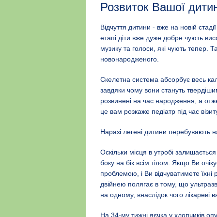
Розвиток Вашої дити
Відчуття дитини - вже на новій стад
етапі діти вже дуже добре чують висо
музику та голоси, які чують тепер. Т
новонародженого.
Скелетна система абсорбує весь кал
завдяки чому вони стануть твердішим
розвинені на час народження, а отж
це вам розкаже педіатр під час візи
Наразі легені дитини перебувають на
Оскільки місця в утробі залишається
боку на бік всім тілом. Якщо Ви очі
проблемою, і Ви відчуватимете їхні
двійнею полягає в тому, що ультраз
на одному, внаслідок чого лікареві 
На 34-му тижні яєчка у хлопчиків о