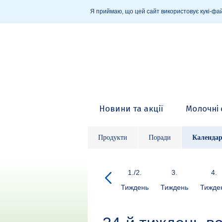
Я приймаю, що цей сайт використовує кукі-фай
Новини та акції
Молочні 
Продукти
Поради
Календар
1./2.
3.
4.
Тиждень
Тиждень
Тижде