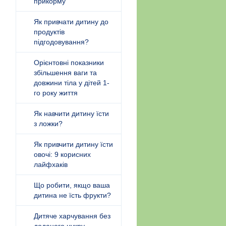
прикорму
Як привчати дитину до
продуктів
підгодовування?
Орієнтовні показники
збільшення ваги та
довжини тіла у дітей 1-
го року життя
Як навчити дитину їсти
з ложки?
Як привчити дитину їсти
овочі: 9 корисних
лайфхаків
Що робити, якщо ваша
дитина не їсть фрукти?
Дитяче харчування без