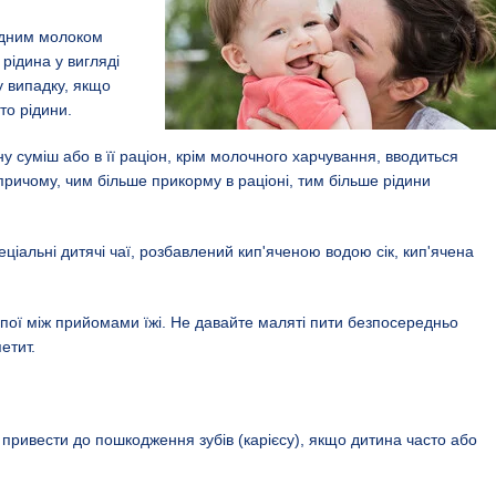
удним молоком
 рідина у вигляді
у випадку, якщо
то рідини.
 суміш або в її раціон, крім молочного харчування, вводиться
причому, чим більше прикорму в раціоні, тим більше рідини
ціальні дитячі чаї, розбавлений кип'яченою водою сік, кип'ячена
ої між прийомами їжі. Не давайте маляті пити безпосередньо
етит.
 привести до пошкодження зубів (карієсу), якщо дитина часто або