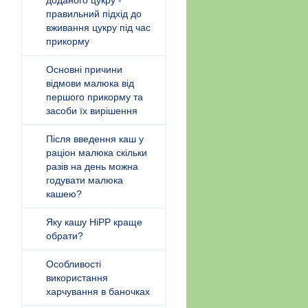
доданого цукру -
правильний підхід до
вживання цукру під час
прикорму
Основні причини
відмови малюка від
першого прикорму та
засоби їх вирішення
Після введення каш у
раціон малюка скільки
разів на день можна
годувати малюка
кашею?
Яку кашу HiPP краще
обрати?
Особливості
використання
харчування в баночках