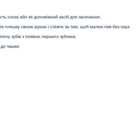
сть соски або як допоміжний засіб для засинання.
те пляшку своєю рукою і стежте за тим, щоб малюк пив без пауз.
гієну зубів з появою першого зубчика.
 до чашки.