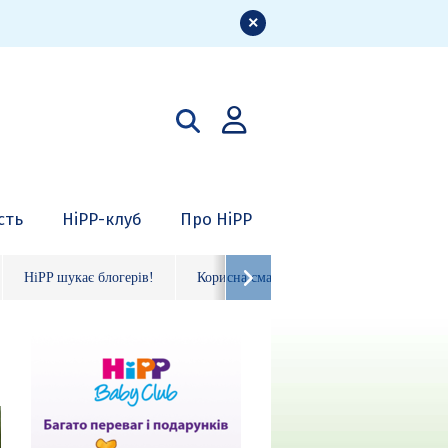
сть
HiPP-клуб
Про HiPP
HiPP шукає блогерів!
Корисна смакота
Органічні фрукто