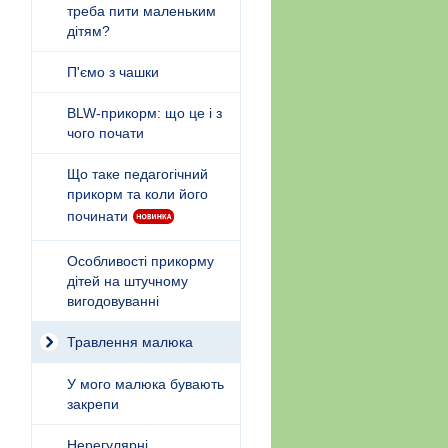
треба пити маленьким
дітям?
П'ємо з чашки
BLW-прикорм: що це і з
чого почати
Що таке педагогічний
прикорм та коли його
починати
Особливості прикорму
дітей на штучному
вигодовуванні
Травлення малюка
У мого малюка бувають
закрепи
Нерегулярні