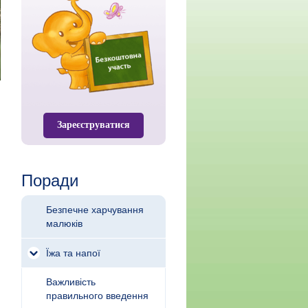
Зареєструватися
Поради
Безпечне харчування
малюків
Їжа та напої
Важливість
правильного введення