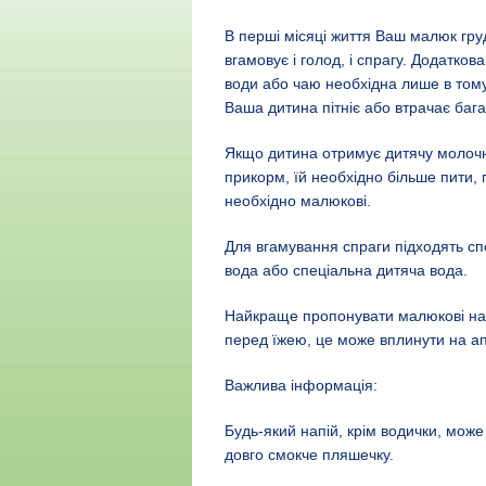
В перші місяці життя Ваш малюк гр
вгамовує і голод, і спрагу. Додаткова
води або чаю необхідна лише в том
Ваша дитина пітніє або втрачає бага
Якщо дитина отримує дитячу молочну
прикорм, їй необхідно більше пити, 
необхідно малюкові.
Для вгамування спраги підходять спе
вода або спеціальна дитяча вода.
Найкраще пропонувати малюкові нап
перед їжею, це може вплинути на ап
Важлива інформація:
Будь-який напій, крім водички, може
довго смокче пляшечку.