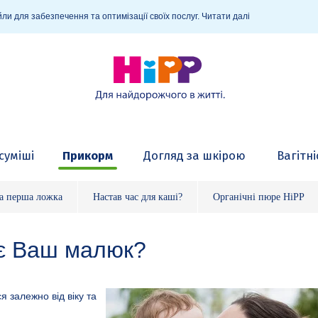
ли для забезпечення та оптимізації своїх послуг.
Читати далі
суміші
Прикорм
Догляд за шкірою
Вагітні
а перша ложка
Настав час для каші?
Органічні пюре HiPP
'є Ваш малюк?
 залежно від віку та