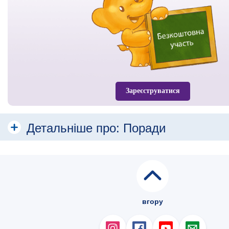
Зареєструватися
Детальніше про:
Поради
Здорове харчування
Чи їсти «за двох»?
Пити достатню кількість рідини
вгору
Збільшення ваги