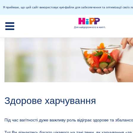
Я приймаю, що цей сайт використовує кукі-файли для забезпечення та оптимізації своїх п
Здорове харчування
Під час вагітності дуже важливу роль відіграє здорове та збалан
Тут Ви дізнаєтесь багато цікавого на такі теми, як харчування «за