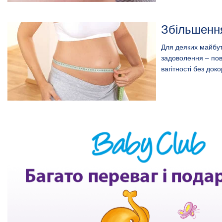
Збільшенн
Для деяких майбут
задоволення – повн
вагітності без доко