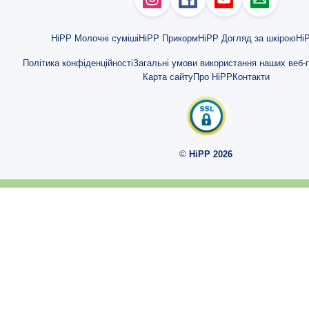
Важливі поживні речовини
Фолієва кислота
HiPP Молочні суміші
HiPP Прикорм
HiPP Догляд за шкірою
HiP
Залізо
Політика конфіденційності
Загальні умови використання наших веб-п
Карта сайту
Про HiPP
Контакти
Йод
Вітамін В6
Вітамін В12
©
HiPP 2026
Магній
Цинк
Вітамін Е
Ніацин
Додаткові потреби
Догляд за собою під час вагітності