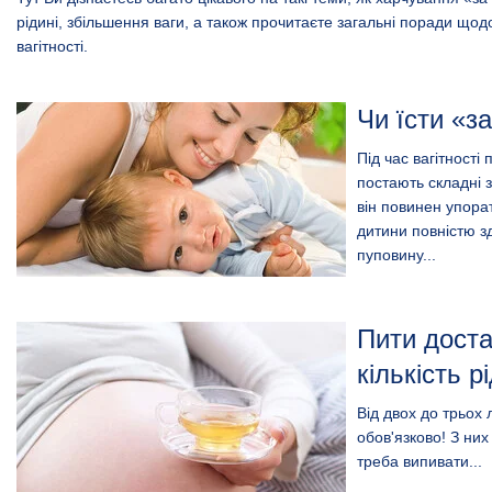
рідині, збільшення ваги, а також прочитаєте загальні поради щод
вагітності.
Чи їсти «з
Під час вагітності
постають складні 
він повинен упора
дитини повністю з
пуповину...
Пити дост
кількість р
Від двох до трьох 
обов'язково! З них
треба випивати...