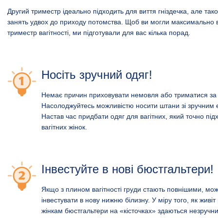
Другий триместр ідеально підходить для виття гніздечка, але та
занять удвох до приходу потомства. Щоб ви могли максимально 
триместр вагітності, ми підготували для вас кілька порад.
Носіть зручний одяг!
Немає причин приховувати немовля або триматися за 
Насолоджуйтесь можливістю носити штани зі зручним
Настав час придбати одяг для вагітних, який точно під
вагітних жінок.
Інвестуйте в нові бюстгальтери!
Якщо з плином вагітності груди стають повнішими, мо
інвестувати в нову нижню білизну. У міру того, як живіт
жінкам бюстгальтери на «кісточках» здаються незручни