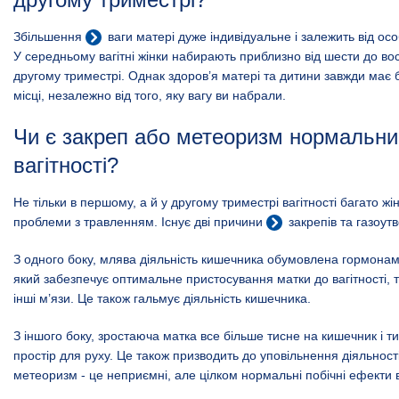
Збільшення
ваги
матері дуже індивідуальне і залежить від ос
У середньому вагітні жінки набирають приблизно від шести до вос
другому триместрі. Однак здоров’я матері та дитини завжди має
місці, незалежно від того, яку вагу ви набрали.
Чи є закреп або метеоризм нормальни
вагітності?
Не тільки в першому, а й у другому триместрі вагітності багато жі
проблеми з травленням. Існує дві причини
закрепів
та газоут
З одного боку, млява діяльність кишечника обумовлена гормонам
який забезпечує оптимальне пристосування матки до вагітності,
інші м’язи. Це також гальмує діяльність кишечника.
З іншого боку, зростаюча матка все більше тисне на кишечник і 
простір для руху. Це також призводить до уповільнення діяльност
метеоризм - це неприємні, але цілком нормальні побічні ефекти в