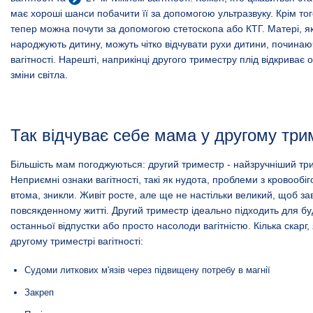
має хороші шанси побачити її за допомогою ультразвуку. Крім то
тепер можна почути за допомогою стетоскопа або КТГ. Матері, я
народжують дитину, можуть чітко відчувати рухи дитини, починаю
вагітності. Нарешті, наприкінці другого триместру плід відкриває 
зміни світла.
Так відчуває себе мама у другому три
Більшість мам погоджуються: другий триместр - найзручніший три
Неприємні ознаки вагітності, такі як нудота, проблеми з кровообі
втома, зникли. Живіт росте, але ще не настільки великий, щоб за
повсякденному житті. Другий триместр ідеально підходить для бу
останньої відпустки або просто насолоди вагітністю. Кілька скарг, 
другому триместрі вагітності:
Судоми литкових м'язів через підвищену потребу в магнії
Закреп