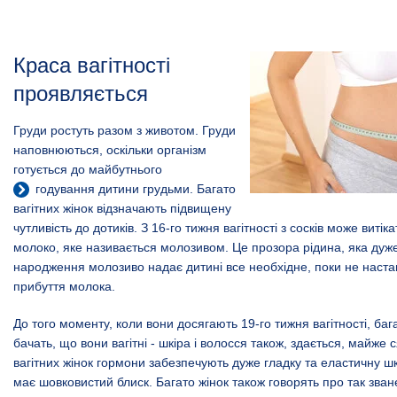
Краса вагітності
проявляється
Груди ростуть разом з животом. Груди
наповнюються, оскільки організм
готується до майбутнього
годування
дитини грудьми. Багато
вагітних жінок відзначають підвищену
чутливість до дотиків. З 16-го тижня вагітності з сосків може виті
молоко, яке називається молозивом. Це прозора рідина, яка дуже
народження молозиво надає дитині все необхідне, поки не наст
прибуття молока.
До того моменту, коли вони досягають 19-го тижня вагітності, бага
бачать, що вони вагітні - шкіра і волосся також, здається, майже 
вагітних жінок гормони забезпечують дуже гладку та еластичну шк
має шовковистий блиск. Багато жінок також говорять про так зва