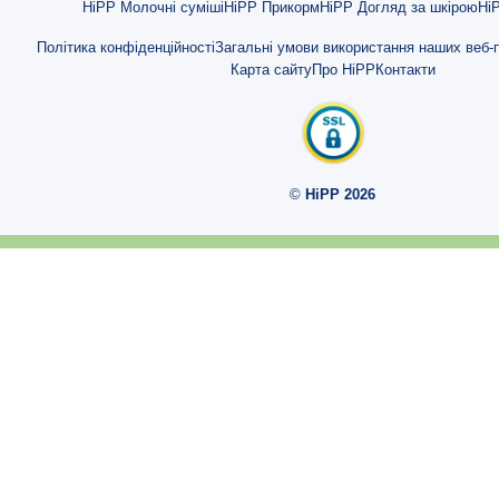
HiPP Молочні суміші
HiPP Прикорм
HiPP Догляд за шкірою
HiP
Місяць 6
Політика конфіденційності
Загальні умови використання наших веб-п
Карта сайту
Про HiPP
Контакти
Місяць 7
Місяць 8
Місяць 9
©
HiPP 2026
Місяць 10
Триместри
Триместр 1
Триместр 2
Триместр 3
Тижні
Тиждень 1-2