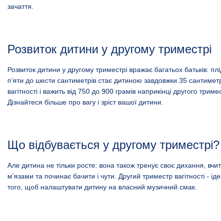
зачаття.
Розвиток дитини у другому триместрі
Розвиток дитини у другому триместрі вражає багатьох батьків: плі
п’яти до шести сантиметрів стає дитиною завдовжки 35 сантиметр
вагітності і важить від 750 до 900 грамів наприкінці другого тримес
Дізнайтеся більше про вагу і зріст вашої дитини.
Що відбувається у другому триместрі?
Але дитина не тільки росте: вона також тренує своє дихання, вчи
м’язами та починає бачити і чути. Другий триместр вагітності - і
того, щоб налаштувати дитину на власний музичний смак.