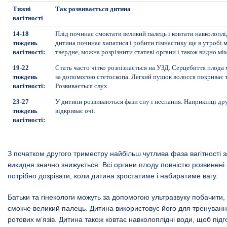
Тижні
Так розвивається дитина
вагітності
14-18
Плід починає смоктати великий палець і ковтати навколоплід
тиждень
дитина починає хапатися і робити гімнастику ще в утробі м
вагітності:
твердне, можна розрізнити статеві органи і також видно мім
19-22
Стать часто чітко розпізнається на УЗД. Серцебиття плод
тиждень
за допомогою стетоскопа. Легкий пушок волосся покриває т
вагітності:
Розвивається слух.
23-27
У дитини розвиваються фази сну і неспання. Наприкінці др
тиждень
відкриває очі.
вагітності:
З початком другого триместру найбільш чутлива фаза вагітності за
викидня значно знижується. Всі органи плоду повністю розвинені.
потрібно дозрівати, коли дитина зростатиме і набиратиме вагу.
Батьки та гінекологи можуть за допомогою ультразвуку побачити, 
смокче великий палець. Дитина використовує його для тренуван
ротових м’язів. Дитина також ковтає навколоплідні води, щоб підг