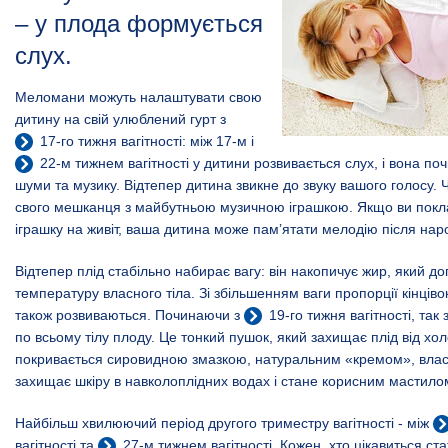
– у плода формується
слух.
Меломани можуть налаштувати свою
дитину на свій улюблений гурт з
17-го тижня
вагітності: між 17-м і
22-м
тижнем вагітності у дитини розвивається слух, і вона по
шуми та музику. Відтепер дитина звикне до звуку вашого голосу.
свого мешканця з майбутньою музичною іграшкою. Якщо ви покл
іграшку на живіт, ваша дитина може пам’ятати мелодію після на
Відтепер плід стабільно набирає вагу: він накопичує жир, який 
температуру власного тіла. Зі збільшенням ваги пропорції кінцівок
також розвиваються. Починаючи з
19-го тижня
вагітності, так
по всьому тілу плоду. Це тонкий пушок, який захищає плід від хол
покривається сировидною змазкою, натуральним «кремом», власн
захищає шкіру в навколоплідних водах і стане корисним мастилом
Найбільш хвилюючий період другого триместру вагітності - між
вагітності та
27-м тижнем
вагітності. Кожен, хто цікавиться ст