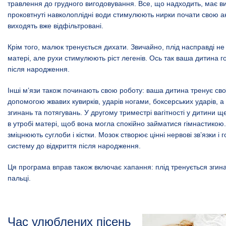
травлення до грудного вигодовування. Все, що надходить, має ви
проковтнуті навколоплідні води стимулюють нирки почати свою акт
виходять вже відфільтровані.
Крім того, малюк тренується дихати. Звичайно, плід насправді не 
матері, але рухи стимулюють ріст легенів. Ось так ваша дитина г
після народження.
Інші м’язи також починають свою роботу: ваша дитина тренує свої
допомогою жвавих кувирків, ударів ногами, боксерських ударів, а
згинань та потягувань. У другому триместрі вагітності у дитини щ
в утробі матері, щоб вона могла спокійно займатися гімнастикою
зміцнюють суглоби і кістки. Мозок створює цінні нервові зв’язки і 
систему до відкриття після народження.
Ця програма вправ також включає хапання: плід тренується згина
пальці.
Час улюблених пісень