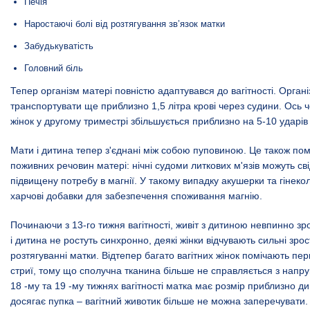
Печія
Наростаючі болі від розтягування зв’язок матки
Забудькуватість
Головний біль
Тепер організм матері повністю адаптувався до вагітності. Орган
транспортувати ще приблизно 1,5 літра крові через судини. Ось ч
жінок у другому триместрі збільшується приблизно на 5-10 ударів
Мати і дитина тепер з'єднані між собою пуповиною. Це також пом
поживних речовин матері: нічні судоми литкових м'язів можуть св
підвищену потребу в магнії. У такому випадку акушерки та гінек
харчові добавки для забезпечення споживання
магнію
.
Починаючи з
13-го тижня
вагітності, живіт з дитиною невпинно зро
і дитина не ростуть синхронно, деякі жінки відчувають сильні зрос
розтягуванні матки. Відтепер багато вагітних жінок помічають
пер
стриї
, тому що сполучна тканина більше не справляється з напр
18 -му
та 19 -му тижнях вагітності матка має розмір приблизно д
досягає пупка – вагітний животик більше не можна заперечувати.