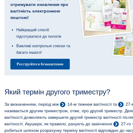
отримувати оновлення про
вагітність електронною
поштою!
Найкращий спосіб
підготуватися до пологів
Важливі контрольні списки та
багато іншого!
Реєструйтеся безкоштовно
Який термін другого триместру?
За визначенням, період між
14-м тижнем
вагітності та
27-
називається другим триместром, отже, про другий триместр. Дея
вагітності дозволяють завершити другий триместр вагітності після
вагітності. Акушери, як правило, рахують до закінчення
27-го
робиться шляхом розрахунку терміну вагітності відповідно до час