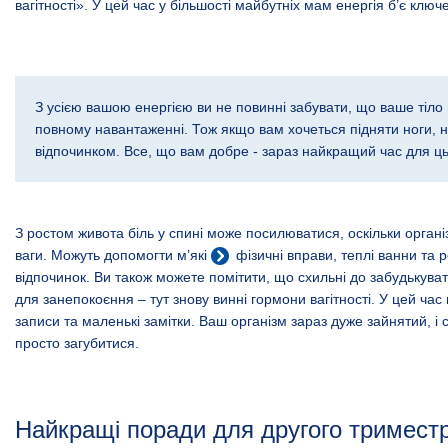
вагітності». У цей час у більшості майбутніх мам енергія б’є ключ
З усією вашою енергією ви не повинні забувати, що ваше тіло
повному навантаженні. Тож якщо вам хочеться підняти ноги, н
відпочинком. Все, що вам добре - зараз найкращий час для ць
З ростом живота біль у спині може посилюватися, оскільки органі
ваги. Можуть допомогти м’які
фізичні вправи
, теплі ванни та 
відпочинок. Ви також можете помітити, що схильні до забудькуват
для занепокоєння – тут знову винні гормони вагітності. У цей ча
записи та маленькі замітки. Ваш організм зараз дуже зайнятий, і
просто загубитися.
Найкращі поради для другого тримест