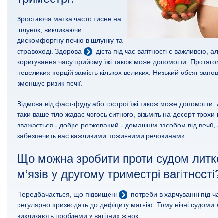
Зростаюча матка часто тисне на
шлунок, викликаючи
дискомфортну печію в шлунку та
стравоході. Здорова
дієта під час вагітності
є важливою, ал
коригування часу прийому їжі також може допомогти. Протягом
невеликих порцій замість кількох великих. Низький обсяг зап
зменшує ризик печії.
Відмова від фаст-фуду або гострої їжі також може допомогти.
таки ваше тіло жадає чогось ситного, візьміть на десерт трохи
вважається - добре розжований - домашнім засобом від печії, 
забезпечить вас важливими поживними речовинами.
Що можна зробити проти судом литк
м’язів у другому триместрі вагітності
Передбачається, що підвищені
потреби в харчуванні
під ча
регулярно призводять до дефіциту магнію. Тому нічні судоми 
викликають проблеми у вагітних жінок.