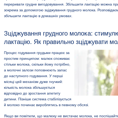
переривати грудне вигодовування. Збільшити лактацію можна п
зокрема за допомогою зціджування грудного молока. Розповідаєм
збільшити лактацію в домашніх умовах.
Зціджування грудного молока: стимул
лактацію. Як правильно зціджувати м
Процес годування грудьми працює за
простим принципом: малюк споживає
стільки молока, скільки йому потрібно,
а молочні залози поповнюють запас
до наступного годування. У перші
місяці цей механізм дуже гнучкий:
кількість молока збільшується
відповідно до зростання апетиту
дитини. Пізніше система стабілізується
й молоко починає вироблятись в певному обсязі.
Якщо ви помітили, що малюку не вистачає молока, не поспішайт