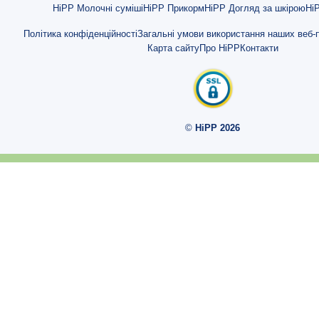
Як довідатися, чи моя дитина справді сита, якщо я прикормлюю?
HiPP Молочні суміші
HiPP Прикорм
HiPP Догляд за шкірою
HiP
Що потрібно враховувати при грудному вигодовуванні?
Політика конфіденційності
Загальні умови використання наших веб-п
Карта сайту
Про HiPP
Контакти
На що треба звертати увагу при зціджуванні молока?
Зціджування грудного молока: ТОП-5 порад
Коли і як відлучати дитину від грудей?
©
HiPP 2026
Поступово Ви стаєте професіоналом у питаннях грудного вигодовув
Що можна робити і що не слід робити при грудному вигодовуванні
Чим корисне грудне вигодовування для матері й для дитини?
У чому полягає особлива цінність грудного молока?
Грудне молоко і кишкова мікрофлора
Центр досліджень грудного молока