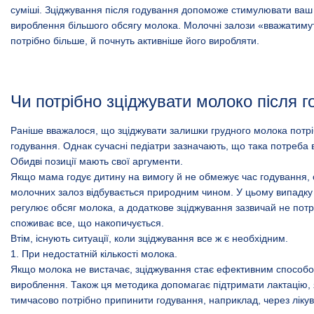
суміші. Зціджування після годування допоможе стимулювати ваш 
вироблення більшого обсягу молока. Молочні залози «вважатиму
потрібно більше, й почнуть активніше його виробляти.
Чи потрібно зціджувати молоко після 
Раніше вважалося, що зціджувати залишки грудного молока потрі
годування. Однак сучасні педіатри зазначають, що така потреба 
Обидві позиції мають свої аргументи.
Якщо мама годує дитину на вимогу й не обмежує час годування,
молочних залоз відбувається природним чином. У цьому випадку
регулює обсяг молока, а додаткове зціджування зазвичай не пот
споживає все, що накопичується.
Втім, існують ситуації, коли зціджування все ж є необхідним.
1. При недостатній кількості молока.
Якщо молока не вистачає, зціджування стає ефективним способо
вироблення. Також ця методика допомагає підтримати лактацію,
тимчасово потрібно припинити годування, наприклад, через ліку