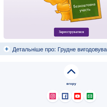
Зареєструватися
Детальніше про:
Грудне вигодовув
Різні види грудного вигодовування
Поради щодо грудного вигодовування
В який час і як часто їсть малюк?
вгору
Чи достатньо молока отримує мій малюк?
Як збільшити кількість грудного молока?