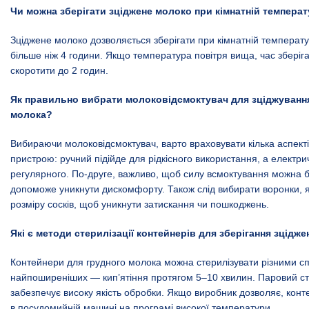
Чи можна зберігати зціджене молоко при кімнатній температу
Зціджене молоко дозволяється зберігати при кімнатній температу
більше ніж 4 години. Якщо температура повітря вища, час зберіг
скоротити до 2 годин.
Як правильно вибрати молоковідсмоктувач для зціджуванн
молока?
Вибираючи молоковідсмоктувач, варто враховувати кілька аспекті
пристрою: ручний підійде для рідкісного використання, а електр
регулярного. По-друге, важливо, щоб силу всмоктування можна 
допоможе уникнути дискомфорту. Також слід вибирати воронки, я
розміру сосків, щоб уникнути затискання чи пошкоджень.
Які є методи стерилізації контейнерів для зберігання зцідж
Контейнери для грудного молока можна стерилізувати різними с
найпоширеніших — кип’ятіння протягом 5–10 хвилин. Паровий ст
забезпечує високу якість обробки. Якщо виробник дозволяє, кон
в посудомийній машині на програмі високої температури.