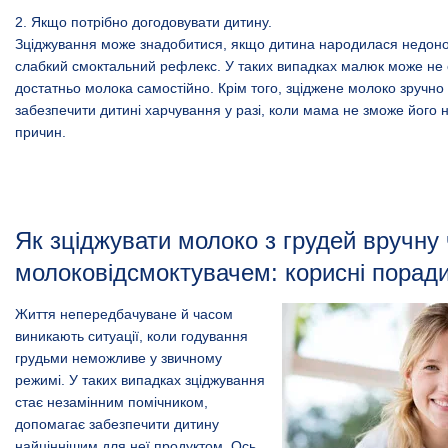
2. Якщо потрібно догодовувати дитину.
Зціджування може знадобитися, якщо дитина народилася недон
слабкий смоктальний рефлекс. У таких випадках малюк може не
достатньо молока самостійно. Крім того, зціджене молоко зручно 
забезпечити дитині харчування у разі, коли мама не зможе його н
причин.
Як зціджувати молоко з грудей вручну
молоковідсмоктувачем: корисні порад
Життя непередбачуване й часом
виникають ситуації, коли годування
грудьми неможливе у звичному
режимі. У таких випадках зціджування
стає незамінним помічником,
допомагає забезпечити дитину
найціннішим для неї продуктом. Ось