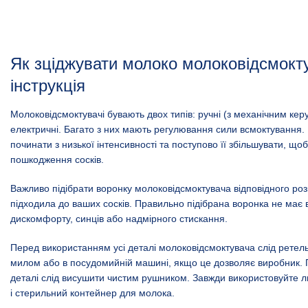
Як зціджувати молоко молоковідсмокт
інструкція
Молоковідсмоктувачі бувають двох типів: ручні (з механічним кер
електричні. Багато з них мають регулювання сили всмоктування.
починати з низької інтенсивності та поступово її збільшувати, що
пошкодження сосків.
Важливо підібрати воронку молоковідсмоктувача відповідного роз
підходила до ваших сосків. Правильно підібрана воронка не має 
дискомфорту, синців або надмірного стискання.
Перед використанням усі деталі молоковідсмоктувача слід ретел
милом або в посудомийній машині, якщо це дозволяє виробник.
деталі слід висушити чистим рушником. Завжди використовуйте л
і стерильний контейнер для молока.