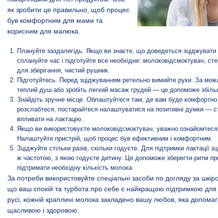
як зробити це правильно, щоб процес
був комфортним для мами та
корисним для малюка.
Плануйте заздалегідь. Якщо ви знаєте, що доведеться зціджувати 
сплануйте час і підготуйте все необхідне: молоковідсмоктувач, ст
для зберігання, чистий рушник.
Підготуйтесь. Перед зціджуванням ретельно вимийте руки. За мож
теплий душ або зробіть легкий масаж грудей — це допоможе збіль
Знайдіть зручне місце. Облаштуйтеся там, де вам буде комфортно.
розслабтеся, постарайтеся налаштуватися на позитивні думки — с
впливати на лактацію.
Якщо ви використовуєте молоковідсмоктувач, уважно ознайомтеся 
Налаштуйте пристрій, щоб процес був ефективним і комфортним.
Зціджуйте стільки разів, скільки годуєте. Для підтримки лактації з
ж частотою, з якою годуєте дитину. Це допоможе зберегти ритм пр
підтримати необхідну кількість молока.
За потреби використовуйте спеціальні
засоби по догляду за шкір
що ваш спокій та турбота про себе є найкращою підтримкою для
русі, кожній краплині молока закладено вашу любов, яка допомаг
щасливою і здоровою.