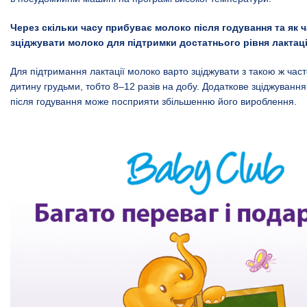
Через скільки часу прибуває молоко після годування та як 
зціджувати молоко для підтримки достатнього рівня лактаці
Для підтримання лактації молоко варто зціджувати з такою ж част
дитину грудьми, тобто 8–12 разів на добу. Додаткове зціджуванн
після годування може посприяти збільшенню його вироблення.