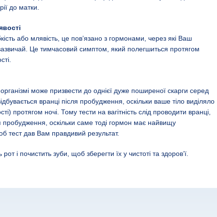
рії до матки.
явості
бкість або млявість, це пов’язано з гормонами, через які Ваш
 зазвичай. Це тимчасовий симптом, який полегшиться протягом
сті.
організмі може призвести до однієї дуже поширеної скарги серед
 відбувається вранці після пробудження, оскільки ваше тіло виділяло
сті) протягом ночі. Тому тести на вагітність слід проводити вранці,
я пробудження, оскільки саме тоді гормон має найвищу
об тест дав Вам правдивий результат.
от і почистить зуби, щоб зберегти їх у чистоті та здоров’ї.