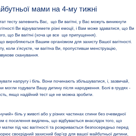
йбутньої мами на 4-му тижні
ьтат тесту запевнить Вас, що Ви вагітні, у Вас можуть виникнути
гітності Ви відчуватимете різні емоції, і Вам може здаватися, що Ви
ого, що Ви вагітні (хоча це все ще припущення).
 що виробляються Вашим організмом для захисту Вашої вагітності.
, коли з’ясуєте, чи вагітна Ви, пропустивши менструацію,
звукове сканування.
увати напругу і біль. Вони починають збільшуватися, і, зазвичай,
и могли годувати Вашу дитину після народження. Болі в грудях -
тність, якщо надійний тест ще не можна зробити.
нучий» біль у животі або у різних частинах спини без очевидної
 є посилення виділень, що відбувається внаслідок того, що
 матки під час вагітності та розкривається безпосередньо перед
ворює своєрідний захисний бар’єр для вашої майбутньої дитини,