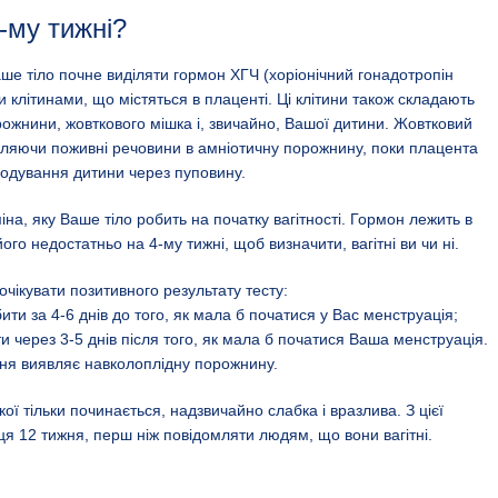
-му тижні?
ваше тіло почне виділяти гормон ХГЧ (хоріонічний гонадотропін
 клітинами, що містяться в плаценті. Ці клітини також складають
рожнини, жовткового мішка і, звичайно, Вашої дитини. Жовтковий
вляючи поживні речовини в амніотичну порожнину, поки плацента
годування дитини через пуповину.
на, яку Ваше тіло робить на початку вагітності. Гормон лежить в
а його недостатньо на 4-му тижні, щоб визначити, вагітні ви чи ні.
чікувати позитивного результату тесту:
бити за 4-6 днів до того, як мала б початися у Вас менструація;
ти через 3-5 днів після того, як мала б початися Ваша менструація.
ння виявляє навколоплідну порожнину.
кої тільки починається, надзвичайно слабка і вразлива. З цієї
нця 12 тижня, перш ніж повідомляти людям, що вони вагітні.