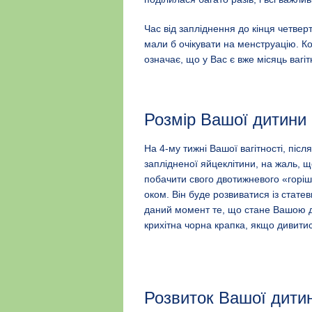
Час від запліднення до кінця четверт
мали б очікувати на менструацію. Ко
означає, що у Вас є вже місяць вагіт
Розмір Вашої дитини 
На 4-му тижні Вашої вагітності, після
заплідненої яйцеклітини, на жаль, 
побачити свого двотижневого «горі
оком. Він буде розвиватися із статев
даний момент те, що стане Вашою д
крихітна чорна крапка, якщо дивитис
Розвиток Вашої дити