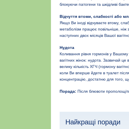
блокуючи патогени та шкідливі бакте
Відчуття втоми, слабкості або мл
Якщо Ви іноді відчуваєте втому, сла
метаболізм працює повільніше, ніж
наступних двох місяців Вашої вагітно
Нудота
Коливання рівня гормонів у Вашому 
вагітних жінок: нудота. Зазвичай це
велику кількість ХГЧ (гормону вагітно
коли Ви вперше йдете в туалет післ
концентрацію, достатню для того, щ
Порада:
Після блювоти прополощіть р
Найкращі поради