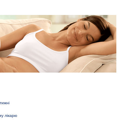
тижні
єму лікарю