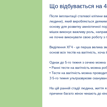
Що відбувається на 4
Після імплантації статевої клітини 
людини), який виробляється деякими
основу для розвитку амніотичної по
мішок виконує важливу роль, напра
не почне виконувати свою роботу з 
Виділення ХГЧ - це перша велика змі
основі всіх тестів на вагітність, хоч
Однак до 5-го тижня з сечею можна о
• Ранні тести на вагітність можна ро
• Тести на вагітність можна проводи
З 5-го тижня ультразвукове сканува
На цій ранній стадії людина, життя я
причини багато жінок чекають до кі