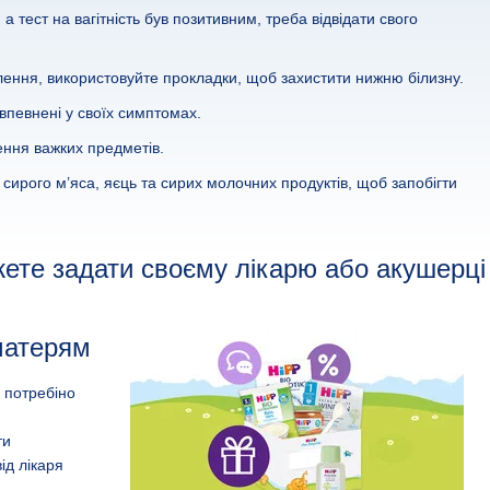
а тест на вагітність був позитивним, треба відвідати свого
ення, використовуйте прокладки, щоб захистити нижню білизну.
 впевнені у своїх симптомах.
ення важких предметів.
 сирого м’яса, яєць та сирих молочних продуктів, щоб запобігти
жете задати своєму лікарю або акушерці
матерям
м потребіно
ти
ід лікаря