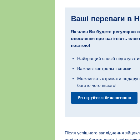
Ваші переваги в H
Як член Ви будете регулярно 
оновлення про вагітність еле
поштою!
Найкращий спосіб підготувати
Важливі контрольні списки
Можливість отримати подарунк
багато чого іншого!
Реєструйтеся безкоштовно
Після успішного запліднення яйцекл
поділилася багато разів, і всі важли