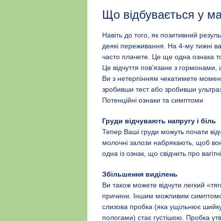
Що відбувається у ма
Навіть до того, як позитивний резул
деякі переживання. На 4-му тижні ва
часто плачете. Це ще одна ознака т
Це відчуття пов’язане з гормонами,
Ви з нетерпінням чекатимете моменту
зробивши тест або зробивши ультра
Потенційні ознаки та симптоми
Груди відчувають напругу і біль
Тепер Ваші груди можуть почати відч
молочні залози набрякають, щоб вон
одна із ознак, що свідчить про вагі
Збільшення виділень
Ви також можете відчути легкий «тяг
причини. Іншим можливим симптомом
слизова пробка (яка ущільнює шийку
пологами) стає густішою. Пробка ут