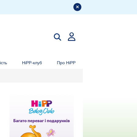
ість
HiPP-клуб
Про HiPP
Тиждень
11.
Тиждень
12.
Тиждень
13.
Тиждень
14.
Тиждень
15.
Тижден