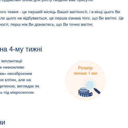
ого тижня - це перший місяць Вашої вагітності, і в кінці цього Ви
ли цього не відбувається, це перша ознака того, що Ви вагітні. Це
ності, перш ніж Ви дізнаєтесь, що Ви точно вагітні.
на 4-му тижні
 імплантації
ще неможливо
шка» неозброєним
их клітин, але на
итиною, виглядає як
ь під мікроскопом.
ни