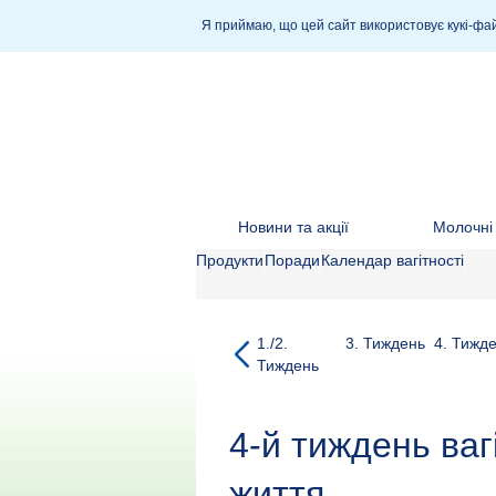
Я приймаю, що цей сайт використовує кукі-фай
Новини та акції
Молочні 
Продукти
Поради
Календар вагітності
1./2.
3.
Тиждень
4.
Тижде
Тиждень
4-й тиждень ваг
життя