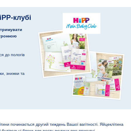
iPP-клубі
отримувати
ктронною
ся до пологів
и, знижки та
ітини починається другий тиждень Вашої вагітності. Яйцеклітина
ві будівельні блоки для росту людини вже присутні.