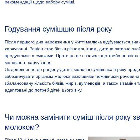
рекомендації щодо вибору суміші.
Годування сумішшю після року
Після першого дня народження у житті малюка відбуваються значн
харчуванні. Раціон стає більш різноманітним, дитина активно зн
продуктами та смаками. Проте це не означає, що треба повністю
молочного харчування.
Як доповнення до раціону дитячі молочні суміші після року прод
забезпечувати організм малюка важливими поживними речовинам
збалансовану кількість білків, жирів, вуглеводів, а також вітаміни 
адаптовані до потреб дітей цього віку.
Чи можна замінити суміш після року з
молоком?
Після 12 місяців дитячий організм стає