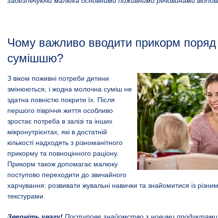
забезпечуючи малюка основними поживними речовинами відповід
Чому важливо вводити прикорм поряд
сумішшю?
З віком поживні потреби дитини
змінюються, і жодна молочна суміш не
здатна повністю покрити їх. Після
першого півріччя життя особливо
зростає потреба в залізі та інших
мікронутрієнтах, які в достатній
кількості надходять з різноманітного
прикорму та повноцінного раціону.
Прикорм також допомагає малюку
поступово переходити до звичайного
харчування: розвивати жувальні навички та знайомитися із різни
текстурами.
Зверніть увагу!
Поступове знайомство з новими продуктами 