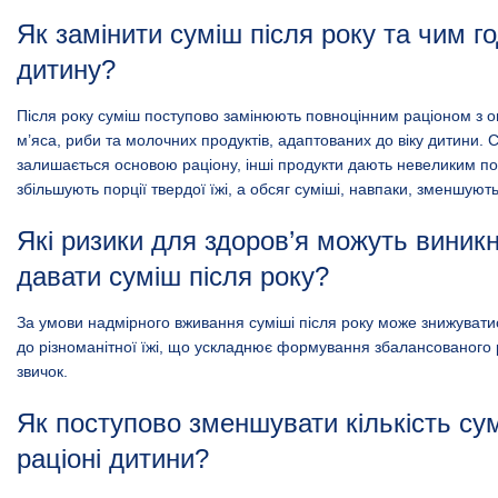
Як замінити суміш після року та чим г
дитину?
Після року суміш поступово замінюють повноцінним раціоном з ов
м’яса, риби та молочних продуктів, адаптованих до віку дитини. 
залишається основою раціону, інші продукти дають невеликим п
збільшують порції твердої їжі, а обсяг суміші, навпаки, зменшують
Які ризики для здоров’я можуть виник
давати суміш після року?
За умови надмірного вживання суміші після року може знижувати
до різноманітної їжі, що ускладнює формування збалансованого 
звичок.
Як поступово зменшувати кількість сум
раціоні дитини?