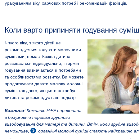
урахуванням віку, харчових потреб і рекомендацій фахівців.
Коли варто припиняти годування сум
Чіткого віку, з якого дітей не
рекомендується годувати молочними
сумішами, немає. Кожна дитина
розвивається індивідуально, і термін
годування визначається її потребами
та особливостями розвитку. Ви можете
продовжувати давати малюку молочні
суміші так довго, як цього потребує
дитина та рекомендує ваш педіатр.
Важливо
! Компанія HiPP переконана
в безумовній перевазі грудного
вигодовування для матері та дитини. Втім, коли грудне вигод
неможливе,
органічні молочні суміші
стають найкращою ал