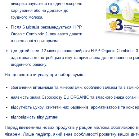
використовуватися як єдине джерело
харчування або на додаток до
грудного молока.
Після 6 місяців рекомендується HiPP
Organic Combiotic 2, яку варто давати
в поєднанні з прикормом.
Для дітей після 12 місяців краще вибрати
HiPP Organic Combiotic 3
адаптована до потреб цього віку та призначена для доповнення різ
щоденного раціону.
На що звертати увагу при виборі суміші:
збагачення вітамінами та мінералами, особливо залізом та вітамін
наявність знака Євросоюзу EU ORGANIC та власного знака органічн
відсутність цукру, синтетичних барвників, ароматизаторів та консер
відповідність віку дитини.
Перед введенням нових продуктів у раціон малюка обов'язково п
лікарем. Лише педіатр, який знає особливості розвитку вашої дит