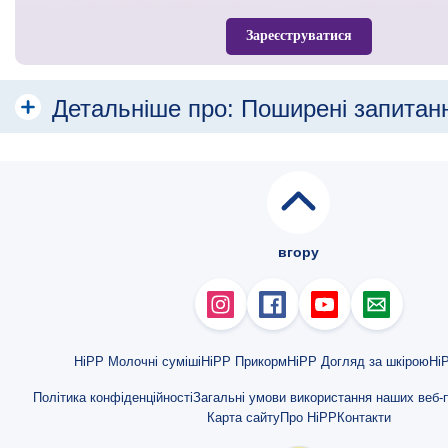
Зареєструватися
Детальніше про:
Поширені запитан
Грудне вигодовування
Молочне харчування
Причини переведення на штучне вигодовування
вгору
Основні причини переходу на змішане вигодовування
Закреп у немовляти на штучному вигодовуванні
Кількість суміші
HiPP Молочні суміші
HiPP Прикорм
HiPP Догляд за шкірою
HiP
Політика конфіденційності
Загальні умови використання наших веб-п
Чи повинен малюк випивати суміш повністю?
Карта сайту
Про HiPP
Контакти
Чи можуть бути суміші HiPP з якісним та безпечним складом дешеви