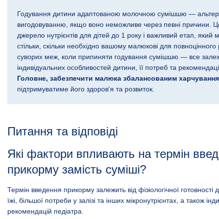
Годування дитини адаптованою молочною сумішшю — альтер
вигодовуванню, якщо воно неможливе через певні причини. Ц
джерело нутрієнтів для дітей до 1 року і важливий етап, який 
стільки, скільки необхідно вашому малюкові для повноцінного
суворих меж, коли припиняти годування сумішшю — все залеж
індивідуальних особливостей дитини, її потреб та рекомендаці
Головне, забезпечити малюка збалансованим харчуванн
підтримуватиме його здоров'я та розвиток.
Питання та відповіді
Які фактори впливають на термін вве
прикорму замість суміші?
Термін введення прикорму залежить від фізіологічної готовності 
їжі, більшої потреби у залізі та інших мікронутрієнтах, а також ін
рекомендацій педіатра.