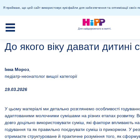
Я приймаю, що цей сайт використовує кукі-файли для забезпечення та оптимізації своїх п
До якого віку давати дитині 
Інна Мороз
,
педіатр-неонатолог вищої категорії
19.03.2026
У цьому матеріалі ми детально розглянемо особливості годуванн
адаптованими молочними сумішами на різних етапах розвитку. Ви
довго доцільно використовувати суміш, які фактори впливають на 
годування та як правильно поєднувати суміш із прикормом. У рез
отримаєте структуроване й практичне розуміння того, як сформув