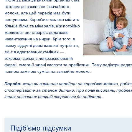
готовим до засвоєння звичайного
молока, але цей перехід має бути
поступовим. Коров'яче молоко містить
більше білка та мінералів, ніж потрібно
малюкові, що створює додаткове
навантаження на нирки. Крім того, в
ньому відсутні деякі важливі нутрієнти,
які є в адаптованих сумішах —
зокрема, залізо в легкозасвоюваній
формі, омега-3 жирні кислоти та пребіотики. Тому педіатри радят
повною заміною суміші на звичайне молоко.
Порада:
якщо ви вирішили перейти на коров'яче молоко, робіт
спостерігайте за станом дитини. При появі висипань, пробле
інших незвичних реакцій зверніться до педіатра.
Підіб'ємо підсумки