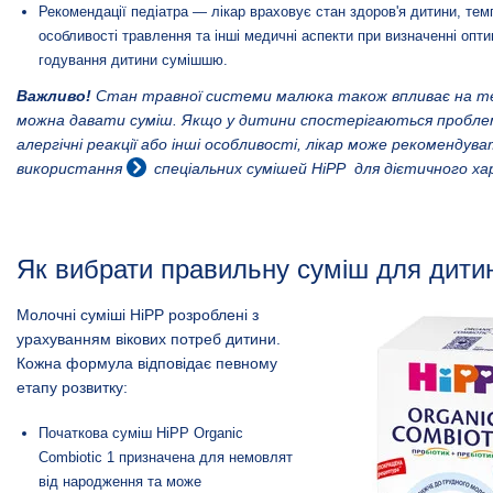
Рекомендації педіатра — лікар враховує стан здоров'я дитини, тем
особливості травлення та інші медичні аспекти при визначенні опт
годування дитини сумішшю.
Важливо!
Стан травної системи малюка також впливає на те
можна давати суміш. Якщо у дитини спостерігаються пробле
алергічні реакції або інші особливості, лікар може рекоменду
використання
спеціальних сумішей HiPP
для дієтичного хар
Як вибрати правильну суміш для дити
Молочні суміші HiPP розроблені з
урахуванням вікових потреб дитини.
Кожна формула відповідає певному
етапу розвитку:
Початкова суміш HiPP Organic
Combiotic 1 призначена для немовлят
від народження та може