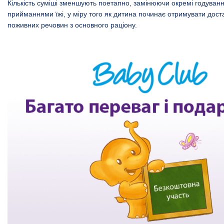
Кількість суміші зменшують поетапно, замінюючи окремі годуван
прийманнями їжі, у міру того як дитина починає отримувати доста
поживних речовин з основного раціону.