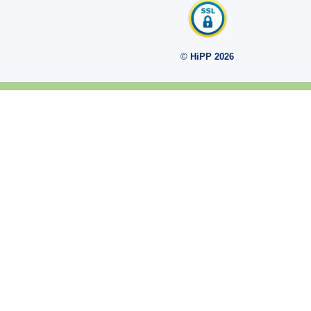
Пляшечка та її зберігання
Дитина часто зригує: коли потрібно звернутись до лікаря?
©
HiPP 2026
Чому немовля може відмовитись від молочної суміші?
Лактазна недостатність або непереносимість лактози, що ми знаємо п
До якого віку давати дитині суміш?
Як вибрати молочну суміш для немовлят
Гігієна