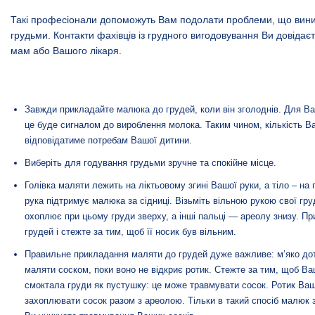
Такі професіонали допоможуть Вам подолати проблеми, що вини
грудьми. Контакти фахівців із грудного вигодовування Ви довідає
мам або Вашого лікаря.
Завжди прикладайте малюка до грудей, коли він зголоднів. Для В
це буде сигналом до вироблення молока. Таким чином, кількість 
відповідатиме потребам Вашої дитини.
Виберіть для годування грудьми зручне та спокійне місце.
Голівка маляти лежить на ліктьовому згині Вашої руки, а тіло – на
рука підтримує малюка за сідниці. Візьміть вільною рукою свої гр
охоплює при цьому груди зверху, а інші пальці — ареолу знизу. Пр
грудей і стежте за тим, щоб її носик був вільним.
Правильне прикладання маляти до грудей дуже важливе: м’яко дот
маляти соском, поки воно не відкриє ротик. Стежте за тим, щоб В
смоктала груди як пустушку: це може травмувати сосок. Ротик Ва
захоплювати сосок разом з ареолою. Тільки в такий спосіб малюк 