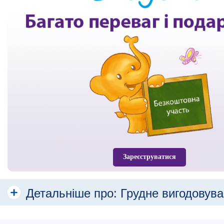
Зареєструватися
Детальніше про:
Грудне вигодовув
Різні види грудного вигодовування