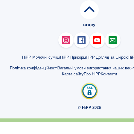
Поради щодо грудного вигодовування
В який час і як часто їсть малюк?
вгору
Чи достатньо молока отримує мій малюк?
Як збільшити кількість грудного молока?
Як довідатися, чи моя дитина справді сита, якщо я прикормлюю?
HiPP Молочні суміші
HiPP Прикорм
HiPP Догляд за шкірою
HiP
Що потрібно враховувати при грудному вигодовуванні?
Політика конфіденційності
Загальні умови використання наших веб-п
Карта сайту
Про HiPP
Контакти
На що треба звертати увагу при зціджуванні молока?
Зціджування грудного молока: ТОП-5 порад
Коли і як відлучати дитину від грудей?
©
HiPP 2026
Поступово Ви стаєте професіоналом у питаннях грудного вигодов
Що можна робити і що не слід робити при грудному вигодовуванні