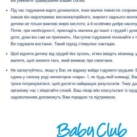
Ви уникнете травмування Ваших сосків.
Під час годування варто дочекатися, поки малюк повністю спорожн
інакше він недоотримає висококалорійного, жирного заднього молок
дитини не тільки важливі жирні кислоти, а й особливо добре наси
Потім, при необхідності, прикладіть малюка до іншої з грудей і доз
доти, доки він сам не припинить. Наступне годування починайте з ті
Ви годували востаннє. Такий підхід стимулює лактацію.
Щоб відняти дитину від грудей без зусиль, м’яко введіть мізинець 
маляти, щоб знизити тиск, який виникає при смоктанні.
Не засмучуйтесь, якщо у Вас не відразу вийде годувати грудьми. 
єдина у своєму роді неповторна «пара». І, як будь-якій команді, Ва
трохи потренуватися, щоб досягти найкращих результатів. Тому да
організму час і зберігайте спокій. Ваш лікар або консультант із гр
задоволенням допоможуть Вам порадою та підтримкою.