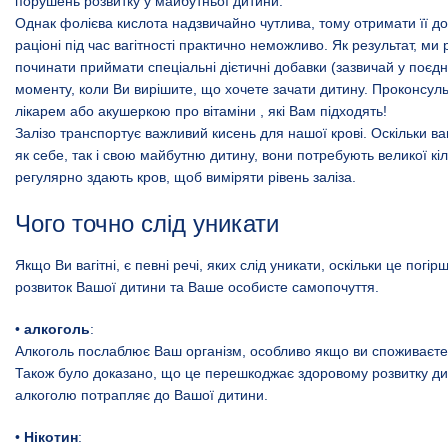
порушень розвитку у майбутньої дитини.
Однак фолієва кислота надзвичайно чутлива, тому отримати її до
раціоні під час вагітності практично неможливо. Як результат, м
починати приймати спеціальні дієтичні добавки (зазвичай у поєдн
моменту, коли Ви вирішите, що хочете зачати дитину. Проконсульт
лікарем або акушеркою про вітаміни , які Вам підходять!
Залізо транспортує важливий кисень для нашої крові. Оскільки ваг
як себе, так і свою майбутню дитину, вони потребують великої кіль
регулярно здають кров, щоб виміряти рівень заліза.
Чого точно слід уникати
Якщо Ви вагітні, є певні речі, яких слід уникати, оскільки це погі
розвиток Вашої дитини та Ваше особисте самопочуття.
•
алкоголь
:
Алкоголь послаблює Ваш організм, особливо якщо ви споживаєте
Також було доказано, що це перешкоджає здоровому розвитку ди
алкоголю потрапляє до Вашої дитини.
•
Нікотин
: