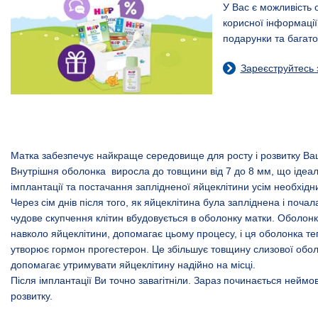
У Вас є можливість 
корисної інформації
подарунки та багато
Зареєструйтесь 
Матка забезпечує найкраще середовище для росту і розвитку Ва
Внутрішня оболонка виросла до товщини від 7 до 8 мм, що ідеал
імплантації та постачання заплідненої яйцеклітини усім необхідн
Через сім днів після того, як яйцеклітина була запліднена і почал
чудове скупчення клітин вбудовується в оболонку матки. Оболонк
навколо яйцеклітини, допомагає цьому процесу, і ця оболонка те
утворює гормон прогестерон. Це збільшує товщину слизової обо
допомагає утримувати яйцеклітину надійно на місці.
Після імплантації Ви точно завагітніли. Зараз починається неймов
розвитку.