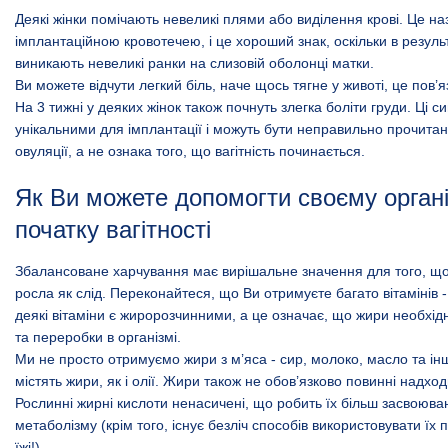
Деякі жінки помічають невеликі плями або виділення крові. Це на
імплантаційною кровотечею, і це хороший знак, оскільки в результ
виникають невеликі ранки на слизовій оболонці матки.
Ви можете відчути легкий біль, наче щось тягне у животі, це пов’
На 3 тижні у деяких жінок також почнуть злегка боліти груди. Ці 
унікальними для імплантації і можуть бути неправильно прочитан
овуляції, а не ознака того, що вагітність починається.
Як Ви можете допомогти своєму орган
початку вагітності
Збалансоване харчування має вирішальне значення для того, що
росла як слід. Переконайтеся, що Ви отримуєте багато вітамінів -
деякі вітаміни є жиророзчинними, а це означає, що жири необхідн
та переробки в організмі.
Ми не просто отримуємо жири з м’яса - сир, молоко, масло та ін
містять жири, як і олії. Жири також не обов’язково повинні надход
Рослинні жирні кислоти ненасичені, що робить їх більш засвоюв
метаболізму (крім того, існує безліч способів використовувати їх 
їжі!).