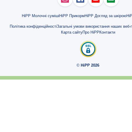
Місяць 4
Місяць 5
HiPP Молочні суміші
HiPP Прикорм
HiPP Догляд за шкірою
HiP
Місяць 6
Політика конфіденційності
Загальні умови використання наших веб-п
Карта сайту
Про HiPP
Контакти
Місяць 7
Місяць 8
Місяць 9
©
HiPP 2026
Місяць 10
Триместри
Триместр 1
Триместр 2
Триместр 3
Тижні