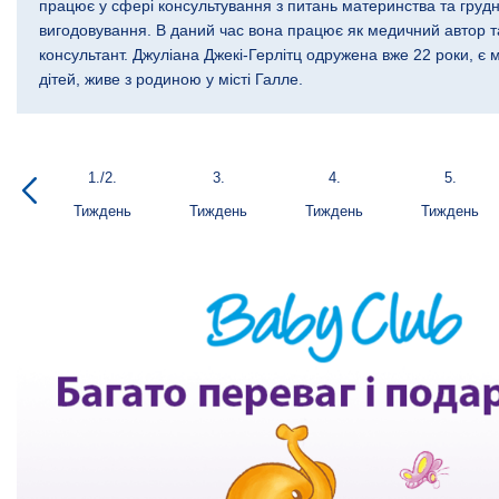
працює у сфері консультування з питань материнства та груд
вигодовування. В даний час вона працює як медичний автор т
консультант. Джуліана Джекі-Герлітц одружена вже 22 роки, є м
дітей, живе з родиною у місті Галле.
1./2.
3.
4.
5.
Тиждень
Тиждень
Тиждень
Тиждень