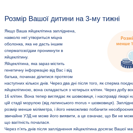
Розмір Вашої дитини на 3-му тижні
Якщо Ваша яйцеклітина запліднена,
навколо неї утвориться міцна
оболонка, яка не дасть іншим
сперматозоїдам проникнути в
яйцеклітину.
Яйцеклітина, яка зараз містить
генетичну інформацію від Вас і від
батька, починає ділитися протягом
наступних кількох днів. Через два дні після того, як сперма поєдн
яйцеклітиною, вона складається з чотирьох клітин. Через добу во
16 клітин. Вона тепер виглядає як шовковиця, і насправді лікарі 
цій стадії морулою (від латинського morus = шовковиця). Заплід
розмір менше міліметра, і його неможливо побачити неозброєним
звичайне УЗД не може його виявити, а це означає, що Ви не може
що вагітність почалася.
Через п’ять днів після запліднення яйцеклітина досягає Вашої ма