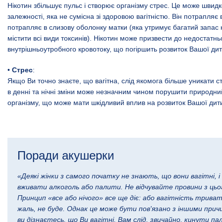
Нікотин збільшує пульс і створює організму стрес. Це може швид
залежності, яка не сумісна зі здоровою вагітністю. Він потрапляє 
потрапляє в слизову оболонку матки (яка утримує багатий запас к
містити всі види токсинів). Нікотин може призвести до недостатнь
внутрішньоутробного кровотоку, що погіршить розвиток Вашої ди
•
Стрес
:
Якщо Ви точно знаєте, що вагітна, слід якомога більше уникати ст
в денні та нічні зміни може незначним чином порушити природн
організму, що може мати шкідливий вплив на розвиток Вашої дит
Поради акушерки
«Деякі жінки з самого початку не знають, що вони вагітні, 
вживати алкоголь або палити. Не відчувайте провини з цьо
Принцип «все або нічого» все ще діє: або вагітність триват
жаль, не буде. Однак це може бути пов'язано з іншими прич
ви дізнаєтесь, що Ви вагітні, Вам слід, звичайно, кинути п