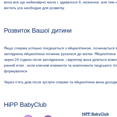
вона все ще неймовірно мала і, здавалося б, незначна, але тим
містить усе необхідне для розвитку.
Розвиток Вашої дитини
Якщо сперма успішно поєднується з яйцеклітиною, починається ва
запліднена яйцеклітина починає рухатися до матки. Яйцеклітина
через 24 години після запліднення, і відтепер вона ділиться кожн
ранній етап , коли ключові елементи та компоненти людського т
формуватися.
Через п’ять днів після зустрічі сперми та яйцеклітини вона доход
HiPP BabyClub
HiPP BabyClub