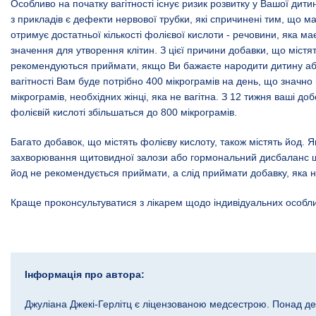
Особливо на початку вагітності існує ризик розвитку у Вашої дит
з прикладів є дефекти нервової трубки, які спричинені тим, що м
отримує достатньої кількості фолієвої кислоти - речовини, яка м
значення для утворення клітин. З цієї причини добавки, що містят
рекомендуються приймати, якщо Ви бажаєте народити дитину або 
вагітності Вам буде потрібно 400 мікрограмів на день, що значн
мікрограмів, необхідних жінці, яка не вагітна. З 12 тижня ваші доб
фолієвій кислоті збільшаться до 800 мікрограмів.
Багато добавок, що містять фолієву кислоту, також містять йод. 
захворювання щитовидної залози або гормональний дисбаланс щ
йод не рекомендується приймати, а слід приймати добавку, яка н
Краще проконсультуватися з лікарем щодо індивідуальних особл
Інформація про автора:
Джуліана Джекі-Герлітц є ліцензованою медсестрою. Понад де