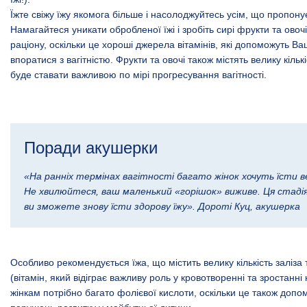
Їжте свіжу їжу якомога більше і насолоджуйтесь усім, що пропону
Намагайтеся уникати обробленої їжі і зробіть сирі фрукти та ово
раціону, оскільки це хороші джерела вітамінів, які допоможуть В
впоратися з вагітністю. Фрукти та овочі також містять велику кількі
буде ставати важливою по мірі прогресування вагітності.
Поради акушерки
«На ранніх термінах вагітності багато жінок хочуть їсти ве
Не хвилюйтеся, ваш маленький «горішок» виживе. Ця стадія 
ви зможете знову їсти здорову їжу». Дороті Куц, акушерка
Особливо рекомендується їжа, що містить велику кількість
заліза
(вітамін, який відіграє важливу роль у кровотворенні та зростанні 
жінкам потрібно багато фолієвої кислоти, оскільки це також допо