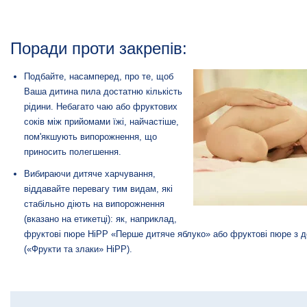
Поради проти закрепів:
Подбайте, насамперед, про те, щоб
Ваша дитина пила достатню кількість
рідини. Небагато чаю або фруктових
соків між прийомами їжі, найчастіше,
пом'якшують випорожнення, що
приносить полегшення.
Вибираючи дитяче харчування,
віддавайте перевагу тим видам, які
стабільно діють на випорожнення
(вказано на етикетці): як, наприклад,
фруктові пюре HiPP «Перше дитяче яблуко» або фруктові пюре з д
(«Фрукти та злаки» HiPP).