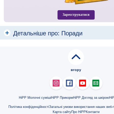
Зареєструватися
Детальніше про:
Поради
Безпечне харчування малюків
Їжа та напої
Важливість правильного введення прикорму
вгору
Як привчати дитину до продуктів підгодовування?
Орієнтовні показники збільшення ваги та довжини тіла у дітей 1-го р
Як навчити дитину їсти з ложки?
HiPP Молочні суміші
HiPP Прикорм
HiPP Догляд за шкірою
HiP
Як привчити дитину їсти овочі: 9 корисних лайфхаків
Політика конфіденційності
Загальні умови використання наших веб-п
Карта сайту
Про HiPP
Контакти