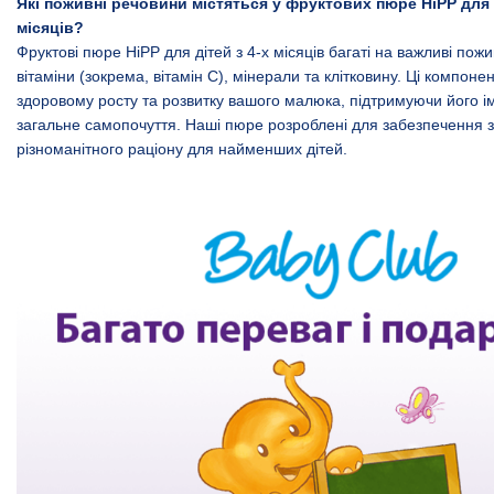
Які поживні речовини містяться у фруктових пюре HiPP для д
місяців?
Фруктові пюре HiPP для дітей з 4-х місяців багаті на важливі пожи
вітаміни (зокрема, вітамін C), мінерали та клітковину. Ці компон
здоровому росту та розвитку вашого малюка, підтримуючи його ім
загальне самопочуття. Наші пюре розроблені для забезпечення 
різноманітного раціону для найменших дітей.