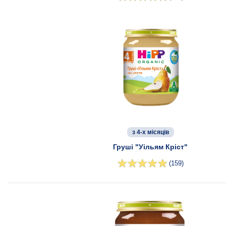
з 4-х місяців
Груші "Уільям Кріст"
(159)