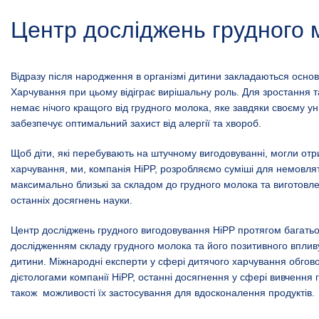
Центр досліджень грудного 
Відразу після народження в організмі дитини закладаються основ
Харчування при цьому відіграє вирішальну роль. Для зростання 
немає нічого кращого від грудного молока, яке завдяки своєму у
забезпечує оптимальний захист від алергії та хвороб.
Щоб діти, які перебувають на штучному вигодовуванні, могли о
харчування, ми, компанія HiPP, розробляємо суміші для немовлят
максимально близькі за складом до грудного молока та виготовл
останніх досягнень науки.
Центр досліджень грудного вигодовування HiPP протягом багатьо
дослідженням складу грудного молока та його позитивного вплив
дитини. Міжнародні експерти у сфері дитячого харчування обгов
дієтологами компанії HiPP, останні досягнення у сфері вивчення 
також можливості їх застосування для вдосконалення продуктів.