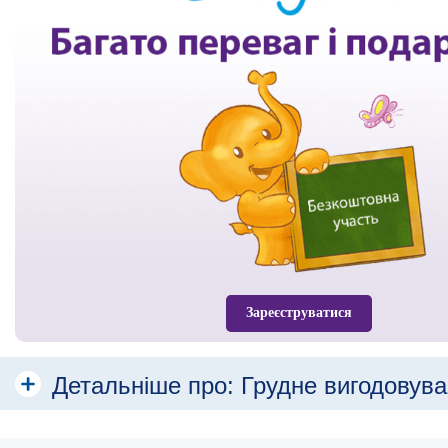
Зареєструватися
Детальніше про:
Грудне вигодовув
Різні види грудного вигодовування