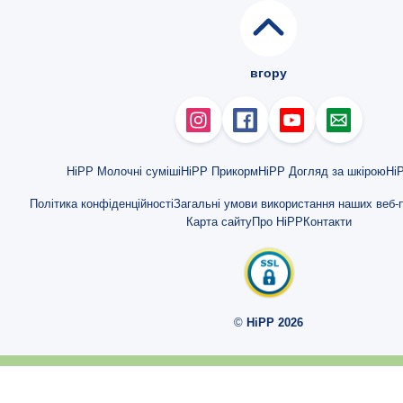
Поради щодо грудного вигодовування
В який час і як часто їсть малюк?
вгору
Чи достатньо молока отримує мій малюк?
Як збільшити кількість грудного молока?
Як довідатися, чи моя дитина справді сита, якщо я прикормлюю?
HiPP Молочні суміші
HiPP Прикорм
HiPP Догляд за шкірою
HiP
Що потрібно враховувати при грудному вигодовуванні?
Політика конфіденційності
Загальні умови використання наших веб-п
Карта сайту
Про HiPP
Контакти
На що треба звертати увагу при зціджуванні молока?
Зціджування грудного молока: ТОП-5 порад
Коли і як відлучати дитину від грудей?
©
HiPP 2026
Поступово Ви стаєте професіоналом у питаннях грудного вигодовув
Що можна робити і що не слід робити при грудному вигодовуванні