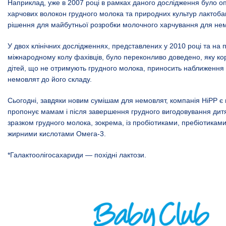
Наприклад, уже в 2007 році в рамках даного дослідження було о
харчових волокон грудного молока та природних культур лактоба
рішення для майбутньої розробки молочного харчування для нем
У двох клінічних дослідженнях, представлених у 2010 році та на 
міжнародному колу фахівців, було переконливо доведено, яку ко
дітей, що не отримують грудного молока, приносить наближення
немовлят до його складу.
Сьогодні, завдяки новим сумішам для немовлят, компанія HiPP є
пропонує мамам і після завершення грудного вигодовування дит
зразком грудного молока, зокрема, із пробіотиками, пребіотикам
жирними кислотами Омега-3.
*Галактоолігосахариди — похідні лактози.