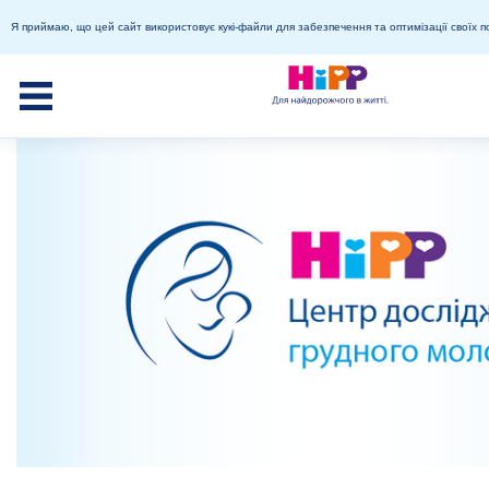
Я приймаю, що цей сайт використовує кукі-файли для забезпечення та оптимізації своїх п