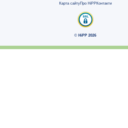
Карта сайту
Про HiPP
Контакти
Місяць 7
Місяць 8
Місяць 9
©
HiPP 2026
Місяць 10
Триместри
Триместр 1
Триместр 2
Триместр 3
Тижні
Тиждень 1-2
Тиждень 3