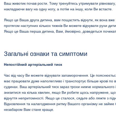
Ваш животик почав рости. Тому тренуйтесь утримувати рівновагу
накладаючи вагу на одну ногу, а потім на іншу, коли Ви встаєте.
Якщо це Ваша друга дитина, вам пощастить відчути, як вона вже р
протягом наступних кількох тижнів Ви можете відчувати рухи дит
Якщо це Ваша перша дитина, Вам, ймовірно, доведеться почекат
Загальні ознаки та симптоми
Непостійний артеріальний тиск
Час від часу Ви можете відчувати запаморочення. Це пояснюєтьс
має працювати дуже наполегливо і транспортує більше крові по в
судинах. Ваш артеріальний тиск зараз трохи нижче нормального 
знизитися на кілька хвилин, якщо Ви робите щось напружене, щ
відчуття непритомності. Якщо це сталося, сядьте або ляжте з пі
Відновлення та налагодження ритму Вашого організму не займе ба
незабаром Вам стане краще.