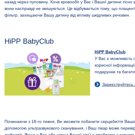
назад через пуповину. Хоча кровообіг у Вас і Вашої дитини тісно
вони насправді не змішуються. Це відбувається тому, що плацента
фільтр, захищаючи Вашу дитину від впливу шкідливих речовин.
HiPP BabyClub
HiPP BabyClub
У Вас є можливість 
корисної інформації
подарунки та багато
Зареєструйтесь 
Починаючи з 18-го тижня, Ви зможете побачити серцебиття Вашо
допомогою ультразвукового сканування, і Ваш лікар може перевір
дефектів. Якщо у Вас або члена Вашої сім’ї є проблеми з серцем, 