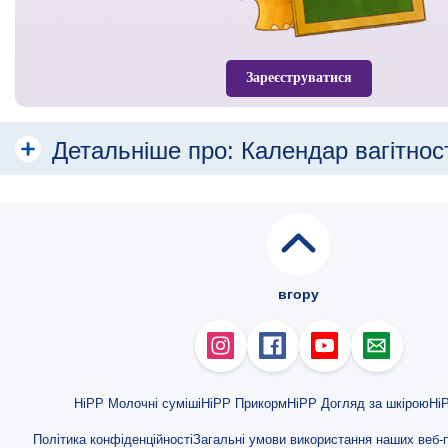
Зареєструватися
Детальніше про:
Календар вагітнос
Місяць
Місяць 1
Місяць 2
вгору
Місяць 3
Місяць 4
Місяць 5
HiPP Молочні суміші
HiPP Прикорм
HiPP Догляд за шкірою
HiP
Місяць 6
Політика конфіденційності
Загальні умови використання наших веб-п