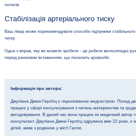
пологів.
Стабілізація артеріального тиску
Ваш лікар може порекомендувати способи підтримки стабільного
тиску.
Одна з вправ, яку ви можете зробити - це робити велосипедні рух
перед ранковим вставанням, що посилить кровообіг.
Інформація про автора:
Джуліана Джекі-Герлітц є ліцензованою медсестрою. Понад де
працює у сфері консультування з питань материнства та груд
вигодовування. В даний час вона працює як медичний автор т
консультант. Джуліана Джекі-Герлітц одружена вже 22 роки, є м
дітей, живе з родиною у місті Галле.