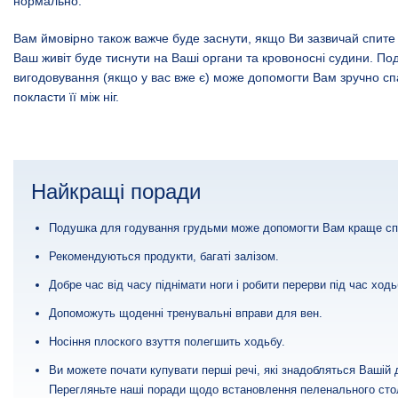
нормально.
Вам ймовірно також важче буде заснути, якщо Ви зазвичай спите 
Ваш живіт буде тиснути на Ваші органи та кровоносні судини. По
вигодовування (якщо у вас вже є) може допомогти Вам зручно сп
покласти її між ніг.
Найкращі поради
Подушка для годування грудьми може допомогти Вам краще сп
Рекомендуються продукти, багаті залізом.
Добре час від часу піднімати ноги і робити перерви під час ходь
Допоможуть щоденні тренувальні вправи для вен.
Носіння плоского взуття полегшить ходьбу.
Ви можете почати купувати перші речі, які знадобляться Вашій д
Перегляньте наші поради щодо встановлення пеленального сто