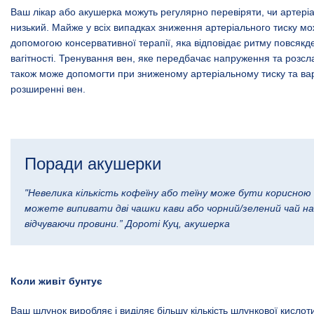
Ваш лікар або акушерка можуть регулярно перевіряти, чи артері
низький. Майже у всіх випадках зниження артеріального тиску мо
допомогою консервативної терапії, яка відповідає ритму повсякде
вагітності. Тренування вен, яке передбачає напруження та розслаб
також може допомогти при зниженому артеріальному тиску та в
розширенні вен.
Поради акушерки
"Невелика кількість кофеїну або теїну може бути корисною 
можете випивати дві чашки кави або чорний/зелений чай на
відчуваючи провини.” Дороті Куц, акушерка
Коли живіт бунтує
Ваш шлунок виробляє і виділяє більшу кількість шлункової кислоти 