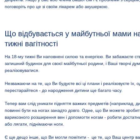
поговоріть про це зі своїм лікарем або акушеркою.
Що відбувається у майбутньої мами н
тижні вагітності
На 18-му тижні Ви наповнені силою та енергією. Ви забажаєте ст
затишний будинок для своєї майбутньої родини, і Ваші творчі дум
реалізовуватися.
Незважаючи на те, що Ви будуєте всі ці плани і реалізовуєте їх, 
перестарайтеся - до народження дитини ще багато часу.
Тепер вам слід уникати підняття важких предметів (наприклад, дит
повинні бути на ногах занадто довго. Одне, що Ви можете зроби
варикозного розширення вен і допомогти ногам - робити достатнь
або лягати, піднімаючи ноги.
Є ще дещо інше, що Ви могли помітити - це те, що Ваш центр ваг