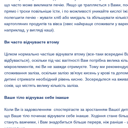
що часто може викликати печію. Якщо це трапляється з Вами, по
прямо і трохи повільніше їсти, і по можливості уникайте кислої їж
полегшити печію - жувати хліб або мигдаль та збільшувати кількі
картопляних продуктів та вівса (овес найкраще споживати у варе
наприклад, у вигляді каші).
Ви часто відчуваєте втому
Цілком нормально частіше відчувати втому (все-таки всередині В
відбувається), оскільки під час вагітності Вам потрібна велика кіль
мікроелементів, які Ви не завжди отримуєте. Тому ми рекоменду
споживання заліза, оскільки залізо зв’язує кисень у крові та допо
дитині отримати необхідний рівень кисню. Зосередьтеся на вживан
соків, що містять велику кількість заліза.
Ваше тіло відчуває себе інакше
Коли Ви із задоволенням спостерігаєте за зростанням Вашої дит
що Ваше тіло починає відчувати себе інакше. Ходіння стане біль
стануть важчими, і Вам знадобиться більше перерв, ніж раніше -