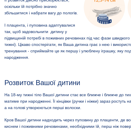
оскільки їй потрібно значно
збільшитися і набрати вагу до пологів.
І плацента, і пуповина адаптувалися
так, щоб задовольнити дитину у
підвищеній потребі в поживних речовинах під час фази швидкого 
тижні). Цікаво спостерігати, як Ваша дитина грає з нею і використо
тренування - сприймайте це як першу і улюблену іграшку, яку по
народження.
Розвиток Вашої дитини
На 18-му тижні тіло Вашої дитини стає все ближче і ближче до тих
матиме при народженні. Її кінцівки (ручки і ніжки) зараз ростуть 
а на голові утворюються перші волоски.
Кров Вашої дитини надходить через пуповину до плаценти, де во
киснем і поживними речовинами, необхідними їй, перш ніж повер