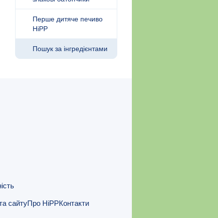
Перше дитяче печиво
HiPP
Пошук за інгредієнтами
ність
та сайту
Про HiPP
Контакти