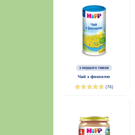
з першого тижня
Чай з фенхелю
(76)