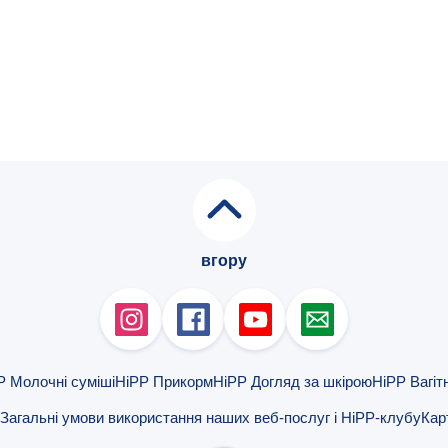
вгору
P Молочні суміші
HiPP Прикорм
HiPP Догляд за шкірою
HiPP Вагіт
Загальні умови використання наших веб-послуг і HiPP-клубу
Кар