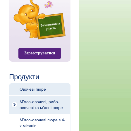
Зареєструватися
Продукти
Овочеві пюре
М'ясо-овочеві, рибо-
овочеві та м'ясні пюре
М'ясо-овочеві пюре з 4-
х місяців