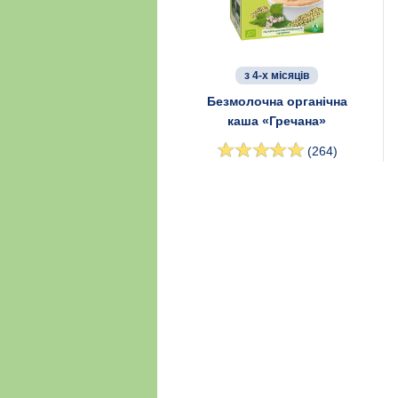
з 4-х місяців
Безмолочна органічна
каша «Гречана»
(264)