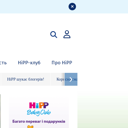
сть
HiPP-клуб
Про HiPP
HiPP шукає блогерів!
Корисна смакота
Органічні фрукто