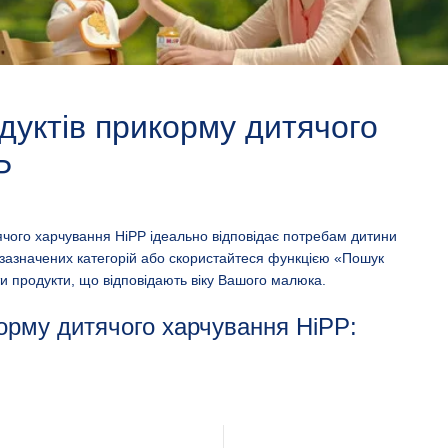
дуктів прикорму дитячого
P
ячого харчування HiPP ідеально відповідає потребам дитини
чезазначених категорій або скористайтеся функцією «Пошук
и продукти, що відповідають віку Вашого малюка.
орму дитячого харчування HiPP: