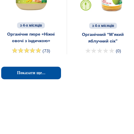
з 4-х місяців
з 4-х місяців
Органічне пюре «Ніжні
Органічний “М’який
овочі з індичкою»
яблучний сік”
(73)
(0)
Показати ще...