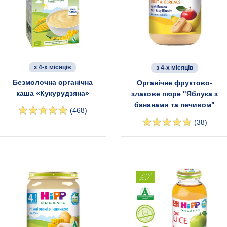
з 4-х місяців
з 4-х місяців
Безмолочна органічна
Органічне фруктово-
каша «Кукурудзяна»
злакове пюре "Яблука з
бананами та печивом"
(468)
(38)