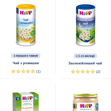
з першого тижня
з 1-го місяця
Чай з ромашки
Заспокійливий чай
(1)
(2)