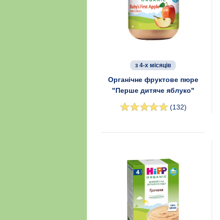
з 4-х місяців
Органічне фруктове пюре
"Перше дитяче яблуко"
(132)