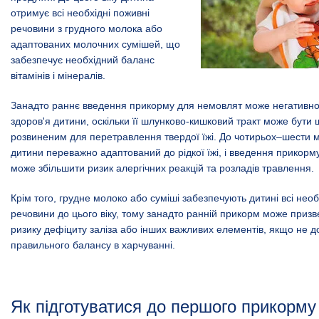
отримує всі необхідні поживні
речовини з грудного молока або
адаптованих молочних сумішей, що
забезпечує необхідний баланс
вітамінів і мінералів.
Занадто раннє введення прикорму для немовлят може негативно
здоров'я дитини, оскільки її шлунково-кишковий тракт може бути
розвиненим для перетравлення твердої їжі. До чотирьох–шести м
дитини переважно адаптований до рідкої їжі, і введення прикорму
може збільшити ризик алергічних реакцій та розладів травлення.
Крім того, грудне молоко або суміші забезпечують дитині всі необ
речовини до цього віку, тому занадто ранній прикорм може призв
ризику дефіциту заліза або інших важливих елементів, якщо не 
правильного балансу в харчуванні.
Як підготуватися до першого прикорму