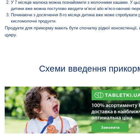
У 7 місяців малюка можна познайомити з молочними кашами. У цьом
дитини вже можна поступово вводити м’ясні або м’ясо-овочеві пюр
Починаючи з досягнення 8-го місяця дитина вже може спробувати 
кисломолочні продукти.
Продукти для прикорму мають бути спочатку рідкої консистенції, 
цукру.
Схеми введення прикор