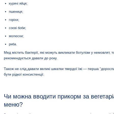
курячі яйця;
пшениця;
горіхи;
соєві боби;
молюски;
риба.
Мед містить бактерії, які можуть викликати ботулізм у немовлят, 
рекомендується давати до року.
Також не слід давати великі шматки твердої їжі — перша “доросл
бути рідкої консистенції.
Чи можна вводити прикорм за вегетар
меню?