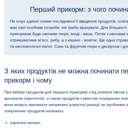
Перший прикорм: з чого почин
Не існує єдиної схеми послідовності введення продуктів, оскі
має свої особливі потреби, які треба врахувати. Для більшост
прикормом буде овочеве пюре, іноді - каша. Потім з овочами
отримуватиме м'ясо, рибу, а з кашею - жовток. Ще одна страв
та кисломолочні напої. Соки та фруктові пюре є десертом і д
З яких продуктів не можна починати п
прикорм і чому
При виборі продуктів для першого прикорму слід уникати овочів 
крохмалю (картопля), а також продуктів з вмістом поширених алер
вони можуть викликати неприємні алергічні реакції чи проблеми 
алергенних продуктів належать:
коров'яче молоко;