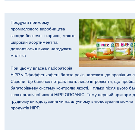
Продукти прикорму
промислового виробництва
завжди безпечні і корисні, мають
широкий асортимент та
дозволяють швидко нагодувати
малюка.
При цьому власна лабораторія
HiPP у Пфаффенхофені багато років належить до провідних л
Європи. До баночок потрапляють лише інгредієнти, що пройш
багаторівневу систему контролю якості. І тільки після цього б
знак органічної якості HiPP ORGANIC. Тому перший прикорм 
грудному вигодовуванні чи на штучному вигодовуванні можна 
продуктів HiPP.