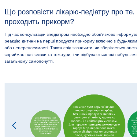
Що розповісти лікарю-педіатру про те,
проходить прикорм?
Під час консультацій зпедіатром необхідно обов’язково інформув
реакцію дитини на перші продукти прикорму включно з будь-яким
або непереносимості. Також слід зазначити, чи зберігається апет
сприймає нові смаки та текстури, і чи відбуваються які-небудь змін
загальному самопочутті.