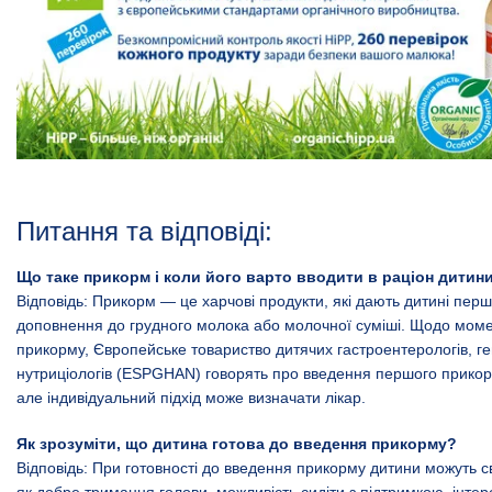
Питання та відповіді:
Що таке прикорм і коли його варто вводити в раціон дитин
Відповідь: Прикорм — це харчові продукти, які дають дитині перш
доповнення до грудного молока або молочної суміші. Щодо мом
прикорму, Європейське товариство дитячих гастроентерологів, ге
нутриціологів (ЕSРGHAN) говорять про введення першого прикорму
але індивідуальний підхід може визначати лікар.
Як зрозуміти, що дитина готова до введення прикорму?
Відповідь: При готовності до введення прикорму дитини можуть св
як добре тримання голови, можливість сидіти з підтримкою, інтере