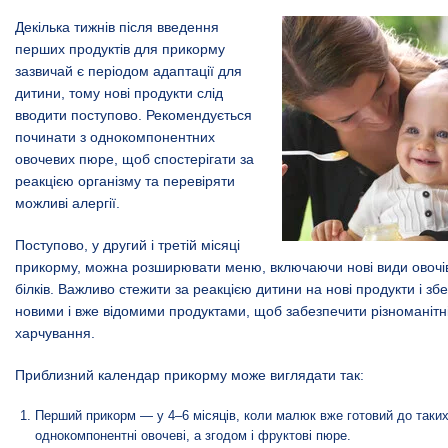
Декілька тижнів після введення
перших продуктів для прикорму
зазвичай є періодом адаптації для
дитини, тому нові продукти слід
вводити поступово. Рекомендується
починати з однокомпонентних
овочевих пюре, щоб спостерігати за
реакцією організму та перевіряти
можливі алергії.
Поступово, у другий і третій місяці
прикорму, можна розширювати меню, включаючи нові види овочів,
білків. Важливо стежити за реакцією дитини на нові продукти і зб
новими і вже відомими продуктами, щоб забезпечити різноманітніс
харчування.
Приблизний календар прикорму може виглядати так:
Перший прикорм — у 4–6 місяців, коли малюк вже готовий до таких
однокомпонентні овочеві, а згодом і фруктові пюре.