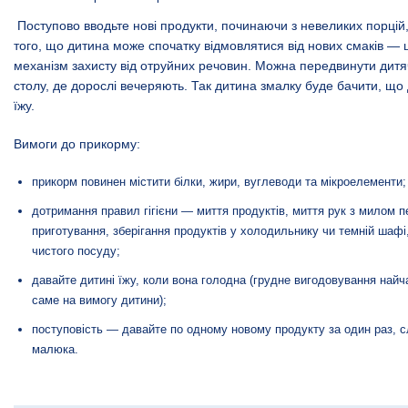
Поступово вводьте нові продукти, починаючи з невеликих порцій, 
того, що дитина може спочатку відмовлятися від нових смаків —
механізм захисту від отруйних речовин. Можна передвинути дитя
столу, де дорослі вечеряють. Так дитина змалку буде бачити, що 
їжу.
Вимоги до прикорму:
прикорм повинен містити білки, жири, вуглеводи та мікроелементи;
дотримання правил гігієни — миття продуктів, миття рук з милом 
приготування, зберігання продуктів у холодильнику чи темній шафі
чистого посуду;
давайте дитині їжу, коли вона голодна (грудне вигодовування найч
саме на вимогу дитини);
поступовість — давайте по одному новому продукту за один раз, с
малюка.