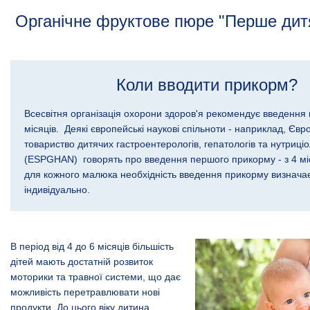
Органічне фруктове пюре "Перше дит
Коли вводити прикорм?
Всесвітня організація охорони здоров'я рекомендує введення 
місяців. Деякі європейські наукові спільноти - наприклад, Євр
товариство дитячих гастроентерологів, гепатологів та нутриціо
(ЕSРGHAN) говорять про введення першого прикорму - з 4 міс
для кожного малюка необхідність введення прикорму визнача
індивідуально.
В період від 4 до 6 місяців більшість
дітей мають достатній розвиток
моторики та травної системи, що дає
можливість перетравлювати нові
продукти. До цього віку дитина