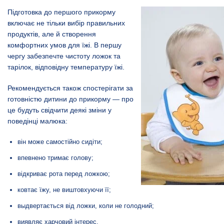
Підготовка до першого прикорму
включає не тільки вибір правильних
продуктів, але й створення
комфортних умов для їжі. В першу
чергу забезпечте чистоту ложок та
тарілок, відповідну температуру їжі.
Рекомендується також спостерігати за
готовністю дитини до прикорму — про
це будуть свідчити деякі зміни у
поведінці малюка:
він може самостійно сидіти;
впевнено тримає голову;
відкриває рота перед ложкою;
ковтає їжу, не виштовхуючи її;
выдвертається від ложки, коли не голодний;
виявляє харчовий інтерес.