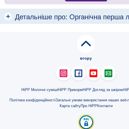
Детальніше про:
Органічна перша 
вгору
HiPP Молочні суміші
HiPP Прикорм
HiPP Догляд за шкірою
HiP
Політика конфіденційності
Загальні умови використання наших веб-п
Карта сайту
Про HiPP
Контакти