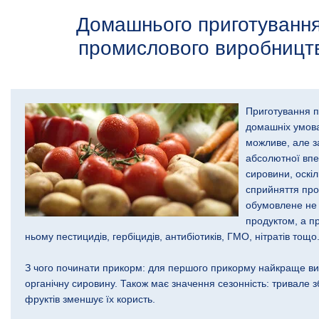
Домашнього приготування
промислового виробницт
Приготування п
домашніх умова
можливе, але з
абсолютної впев
сировини, оскіл
сприйняття про
обумовлене не
продуктом, а п
ньому пестицидів, гербіцидів, антибіотиків, ГМО, нітратів тощо
З чого починати прикорм: для першого прикорму найкраще ви
органічну сировину. Також має значення сезонність: тривале з
фруктів зменшує їх користь.