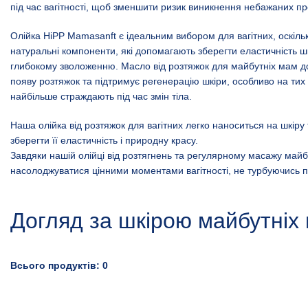
під час вагітності, щоб зменшити ризик виникнення небажаних п
Олійка HiPP Mamasanft є ідеальним вибором для вагітних, оскільк
натуральні компоненти, які допомагають зберегти еластичність шк
глибокому зволоженню. Масло від розтяжок для майбутніх мам 
появу розтяжок та підтримує регенерацію шкіри, особливо на тих д
найбільше страждають під час змін тіла.
Наша олійка від розтяжок для вагітних легко наноситься на шкіру
зберегти її еластичність і природну красу.
Завдяки нашій олійці від розтягнень та регулярному масажу май
насолоджуватися цінними моментами вагітності, не турбуючись пр
Догляд за шкірою майбутніх
Всього продуктів: 0