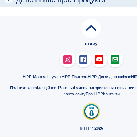
Чай для годуючих матерів
вгору
HiPP Молочні суміші
HiPP Прикорм
HiPP Догляд за шкірою
HiP
Політика конфіденційності
Загальні умови використання наших веб-п
Карта сайту
Про HiPP
Контакти
©
HiPP 2026