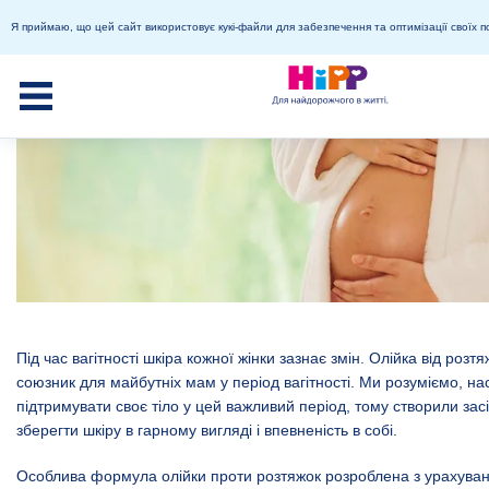
Я приймаю, що цей сайт використовує кукі-файли для забезпечення та оптимізації своїх п
Під час вагітності шкіра кожної жінки зазнає змін. Олійка від розт
союзник для майбутніх мам у період вагітності. Ми розуміємо, на
підтримувати своє тіло у цей важливий період, тому створили зас
зберегти шкіру в гарному вигляді і впевненість в собі.
Особлива формула олійки проти розтяжок розроблена з урахува