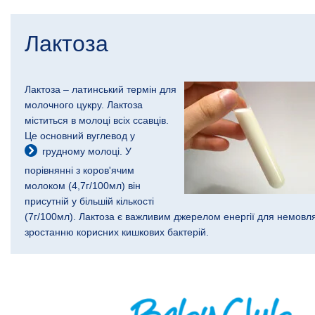
Лактоза
Лактоза – латинський термін для
молочного цукру. Лактоза
міститься в молоці всіх ссавців.
Це основний вуглевод у
грудному молоці
. У
порівнянні з коров'ячим
молоком (4,7г/100мл) він
присутній у більшій кількості
(7г/100мл). Лактоза є важливим джерелом енергії для немовля
зростанню корисних кишкових бактерій.