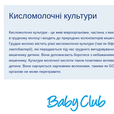
Кисломолочні культури
Кисломолочні культури - це живі мікроорганізми, частина з яки
в
грудному молоці
і входять до природних колонізаторів кише
Грудне молоко
містить різні кисломолочні культури (такі як
біф
лактобактерії
), які передаються під час грудного вигодовуванн
кишечнику дитини. Вони допомагають боротися з небажаними
кишечнику. Культури молочної кислоти також позитивно вплив
дитини. Вони харчуються харчовими волокнами, такими як
G
організм не може перетравити.