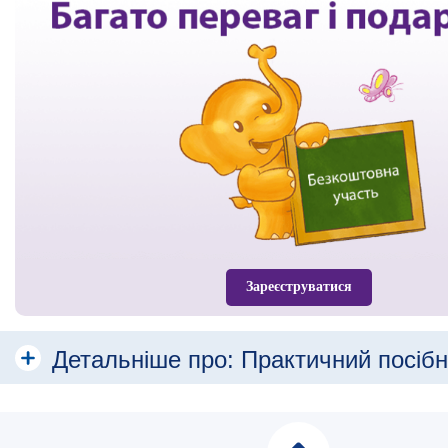
Зареєструватися
Детальніше про:
Практичний посібн
Cухі молочні суміші HiPP
Молочні суміші HiPP Organic COMBIOTIC®