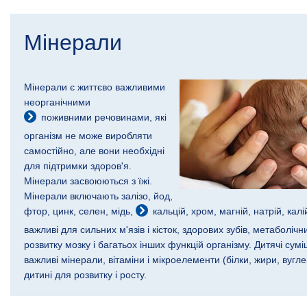
Мінерали
Мінерали є життєво важливими
неорганічними
поживними речовинами
, які
організм не може виробляти
самостійно, але вони необхідні
для підтримки здоров'я.
Мінерали засвоюються з їжі.
Мінерали включають залізо, йод,
фтор, цинк, селен, мідь,
кальцій
, хром, магній, натрій, кал
важливі для сильних м'язів і кісток, здорових зубів, метаболічн
розвитку мозку і багатьох інших функцій організму. Дитячі суміш
важливі мінерали, вітаміни і мікроелементи (
білки
, жири, вугле
дитині для розвитку і росту.