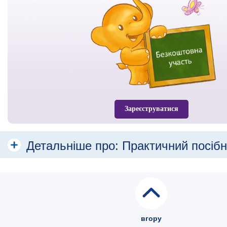
Зареєструватися
Детальніше про:
Практичний посібн
Cухі молочні суміші HiPP
Молочні суміші HiPP Organic COMBIOTIC®
Органічні суміші HiPP на основі козиного молока
вгору