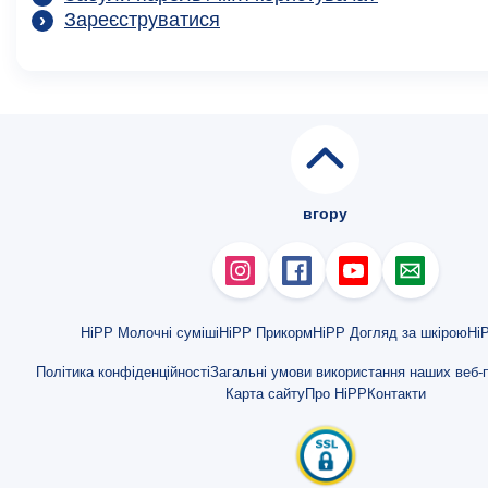
Зареєструватися
вгору
HiPP Молочні суміші
HiPP Прикорм
HiPP Догляд за шкірою
HiP
Політика конфіденційності
Загальні умови використання наших веб-п
Карта сайту
Про HiPP
Контакти