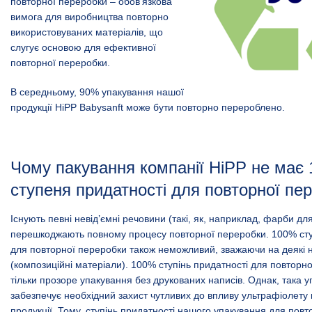
повторної переробки – обов’язкова
вимога для виробництва повторно
використовуваних матеріалів, що
слугує основою для ефективної
повторної переробки.
В середньому, 90% упакування нашої
продукції HiPP Babysanft може бути повторно перероблено.
Чому пакування компанії HiPP не має
ступеня придатності для повторної пе
Існують певні невід’ємні речовини (такі, як, наприклад, фарби для д
перешкоджають повному процесу повторної переробки. 100% сту
для повторної переробки також неможливий, зважаючи на деякі н
(композиційні матеріали). 100% ступінь придатності для повторн
тільки прозоре упакування без друкованих написів. Однак, така у
забезпечує необхідний захист чутливих до впливу ультрафіолету
продукції. Тому, ступінь придатності нашого упакування для пов