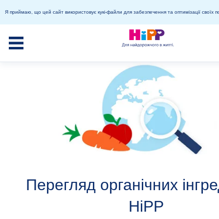
Я приймаю, що цей сайт використовує кукі-файли для забезпечення та оптимізації своїх п
Перегляд органічних інгре
HiPP