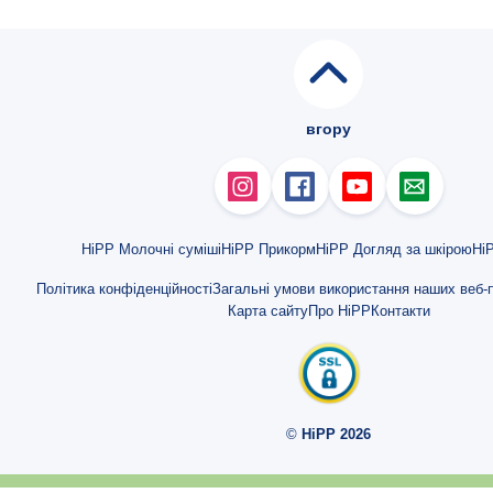
вгору
HiPP Молочні суміші
HiPP Прикорм
HiPP Догляд за шкірою
HiP
Політика конфіденційності
Загальні умови використання наших веб-п
Карта сайту
Про HiPP
Контакти
©
HiPP 2026