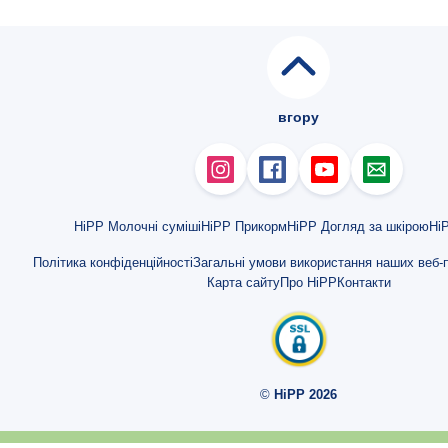
вгору
HiPP Молочні суміші
HiPP Прикорм
HiPP Догляд за шкірою
HiP
Політика конфіденційності
Загальні умови використання наших веб-п
Карта сайту
Про HiPP
Контакти
©
HiPP 2026