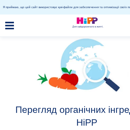
Я приймаю, що цей сайт використовує кукі-файли для забезпечення та оптимізації своїх п
Перегляд органічних інгре
HiPP