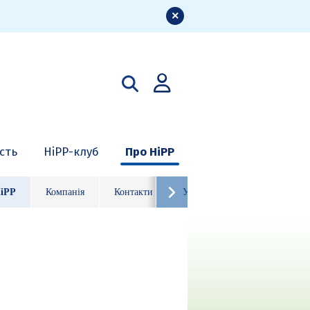
ість
HiPP-клуб
Про HiPP
HiPP
Компанія
Контакти
Ура, HiPP 125 років!