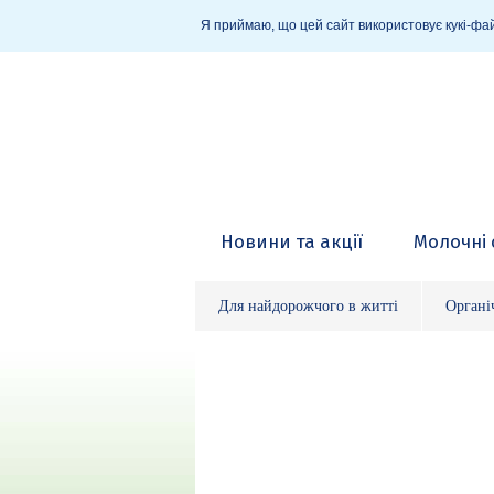
Я приймаю, що цей сайт використовує кукі-фай
Новини та акції
Молочні 
Для найдорожчого в житті
Органі