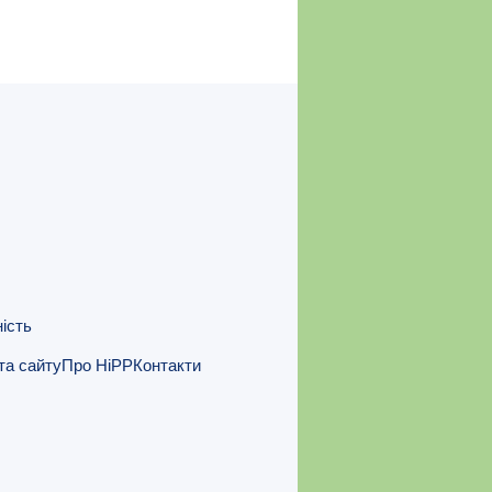
ність
та сайту
Про HiPP
Контакти