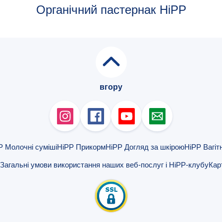
Органічний пастернак HiPP
вгору
P Молочні суміші
HiPP Прикорм
HiPP Догляд за шкірою
HiPP Вагіт
Загальні умови використання наших веб-послуг і HiPP-клубу
Кар