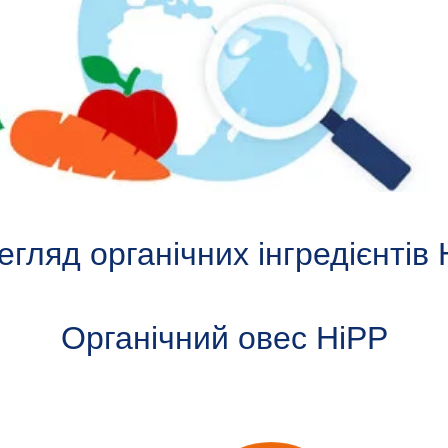
гляд органічних інгредієнтів
Органічний овес HiPP