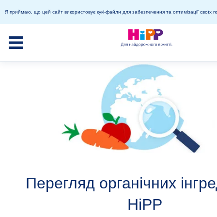
Я приймаю, що цей сайт використовує кукі-файли для забезпечення та оптимізації своїх п
Перегляд органічних інгре
HiPP