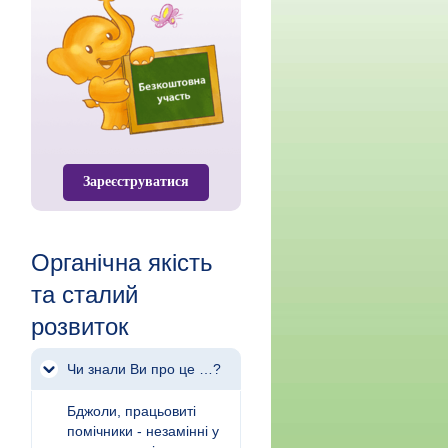
Зареєструватися
Органічна якість
та сталий
розвиток
Чи знали Ви про це …?
Бджоли, працьовиті
помічники - незамінні у