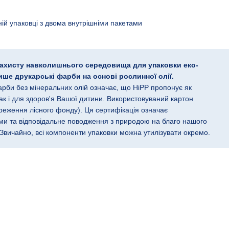
ній упаковці з двома внутрішніми пакетами
 захисту навколишнього середовища для упаковки еко-
е друкарські фарби на основі рослинної олії.
арби без мінеральних олій означає, що HiPP пропонує як
ак і для здоров'я Вашої дитини. Використовуваний картон
реження лісного фонду). Ця сертифікація означає
сами та відповідальне поводження з природою на благо нашого
 Звичайно, всі компоненти упаковки можна утилізувати окремо.