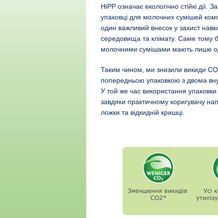
HiPP означає екологічно стійкі дії. З
упаковці для молочних сумішей ком
один важливий внесок у захист нав
середовища та клімату. Саме тому б
молочними сумішами мають лише оди
Таким чином, ми знизили викиди CO
попередньою упаковкою з двома вну
У той же час використання упаковк
завдяки практичному коригувачу на
ложки та відкидній кришці.