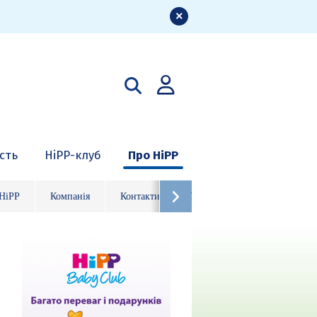
ість
HiPP-клуб
Про HiPP
 HiPP
Компанія
Контакти
Ура, HiPP 125 років!