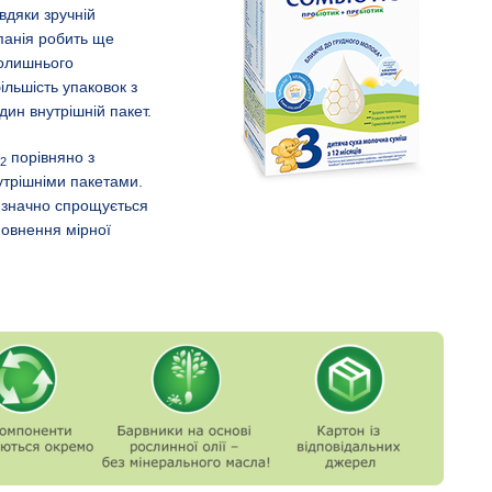
авдяки зручній
панія робить ще
колишнього
ільшість упаковок з
н внутрішній пакет.
порівняно з
2
трішніми пакетами.
и значно спрощується
повнення мірної