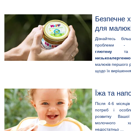
Безпечне 
для малюк
Дізнайтесь біл
проблеми 
глютену
та 
низькоалергенно
малюків першого р
щодо їх вирішенн
Їжа та напо
Після 4-6 місяців
потреб і особл
розвитку Вашо
молочного х
недостатньо ...