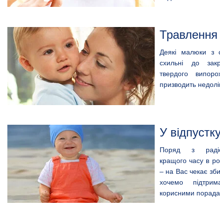
Травлення
Деякі малюки з 
схильні до зак
твердого випоро
призводить недолі
У відпустк
Поряд з радіс
кращого часу в ро
– на Вас чекає зби
хочемо підтри
корисними порада