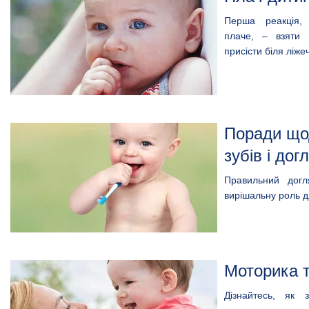
Перша реакція
плаче, – взяти
присісти біля ліже
Поради що
зубів і дог
Правильний дог
вирішальну роль дл
Моторика 
Дізнайтесь, як 