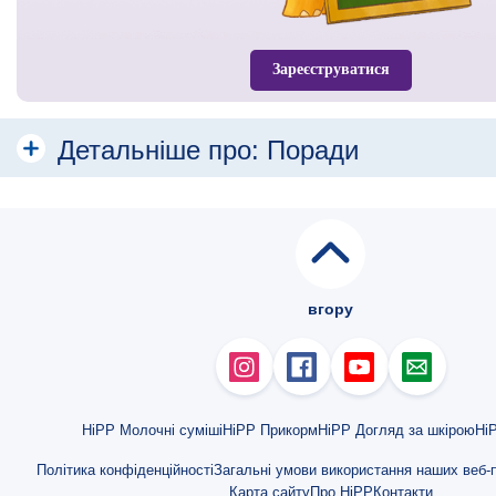
Зареєструватися
Детальніше про:
Поради
Безпечне харчування малюків
Їжа та напої
Важливість правильного введення прикорму
вгору
Як привчати дитину до продуктів підгодовування?
Орієнтовні показники збільшення ваги та довжини тіла у дітей 1-го р
Як навчити дитину їсти з ложки?
HiPP Молочні суміші
HiPP Прикорм
HiPP Догляд за шкірою
HiP
Як привчити дитину їсти овочі: 9 корисних лайфхаків
Політика конфіденційності
Загальні умови використання наших веб-п
Карта сайту
Про HiPP
Контакти