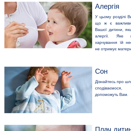
Алергія
У цьому розділі В
що ж є важливи
Вашої дитини, як
алергії. Яке 
харчування їй не
не отримує матер
Сон
Дізнайтесь про шл
сподіваємос
допоможуть Вам.
Плач дити