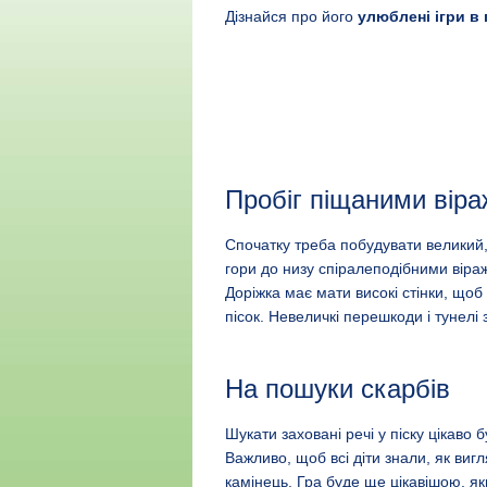
Дізнайся про його
улюблені ігри в 
Пробіг піщаними вір
Спочатку треба побудувати великий,
гори до низу спіралеподібними віра
Доріжка має мати високі стінки, щоб
пісок. Невеличкі перешкоди і тунел
На пошуки скарбів
Шукати заховані речі у піску цікаво
Важливо, щоб всі діти знали, як виг
камінець. Гра буде ще цікавішою, я