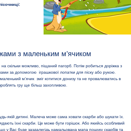
пісочниці:
ажами з маленьким м’ячиком
 на скільки можливо, піщаний пагорб. Потім робиться доріжка з
жами за допомогою іграшкової лопатки для піску або рукою.
 маленький м’ячик зміг котитися донизу та не провалюватись в
і зроблять гру ще більш захопливою.
 будь-якій дитині. Малеча може сама ховати скарби або шукати їх.
лядають їхні скарби. Це може бути горішок. Або якийсь особливий
кщо у Вас буде заздалегідь намальована мапа пошуку скарбів та