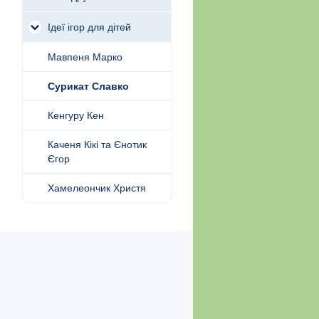
Ідеї ігор для дітей
Мавпеня Марко
Сурикат Славко
Кенгуру Кен
Каченя Кікі та Єнотик
Єгор
Хамелеончик Христя