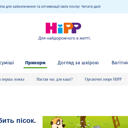
ли для забезпечення та оптимізації своїх послуг.
Читати далі
суміші
Прикорм
Догляд за шкірою
Вагітні
а перша ложка
Настав час для каші?
Органічні пюре HiPP
ить пісок.