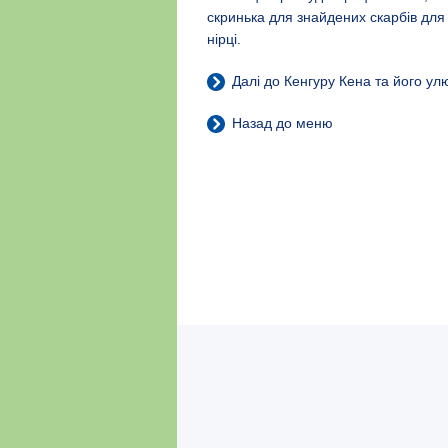
скринька для знайдених скарбів для 
нірці.
Далі до Кенгуру Кена та його ул
Назад до меню