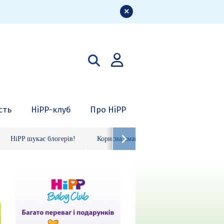
сть
HiPP-клуб
Про HiPP
HiPP шукає блогерів!
Корисна смакота
Органічні фрукто