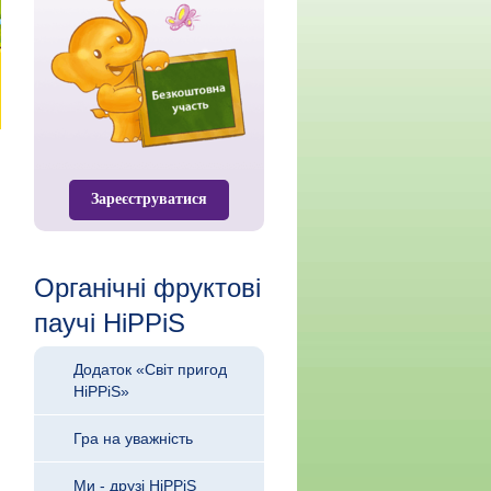
Зареєструватися
Органічні фруктові
паучі HiPPiS
Додаток «Світ пригод
HiPPiS»
Гра на уважність
Ми - друзі HiPPiS