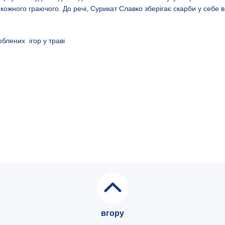
кожного граючого. До речі, Сурикат Славко зберігає скарби у себе в
юблених ігор у траві
вгору