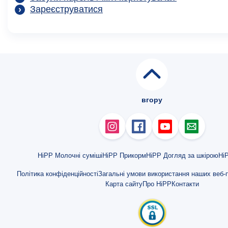
Зареєструватися
вгору
HiPP Молочні суміші
HiPP Прикорм
HiPP Догляд за шкірою
HiP
Політика конфіденційності
Загальні умови використання наших веб-п
Карта сайту
Про HiPP
Контакти